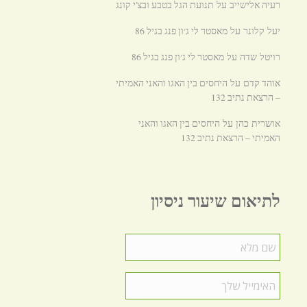
רעיה אלישייב
תנועת הגל בטבע ובצ'י קונג
על
מאסטר לי ג׳ון פנג בגיל 86
יעל קלונר
על
מאסטר לי ג׳ון פנג בגיל 86
רויטל שדה
על
אוהד קדם
היחסים בין האגו והאני האמיתי
על
– הרצאת נתיב 132
היחסים בין האגו והאני
אושרית כהן
על
האמיתי – הרצאת נתיב 132
לתיאום שיעור ניסיון
שם
מלא
*
האימייל
שלך
*