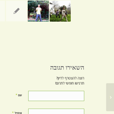
השאירו תגובה
רוצה להצטרף לדיון?
תרגישו חופשי לתרום!
שנג זן – צ'י קונג לפתיחת
*
שם
הלב
*
אימייל