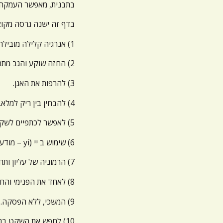
בתבנית, מאפשר העמקה ב
בדף זה ישנה גרסה מקוצ
1) אנרגיה קלילה מובילה את הקדקוד למעלה.
2) החזה שוקע והגב מתרומם.
3) להרפות את האגן.
4) להבחין בין ריק למלא.
5) לאפשר לכתפיים לשקוע, לשחרר את המרפקים.
6) שימוש ב יי (yi – מודעות) ולא ב לי (li – כוח השרירים).
7) הרמוניה של עליון ותחתון.
8) לאחד את הפנימי והחיצוני.
9) המשכי, ללא הפסקה.
10) לחפש את השקט בתוך התנועה