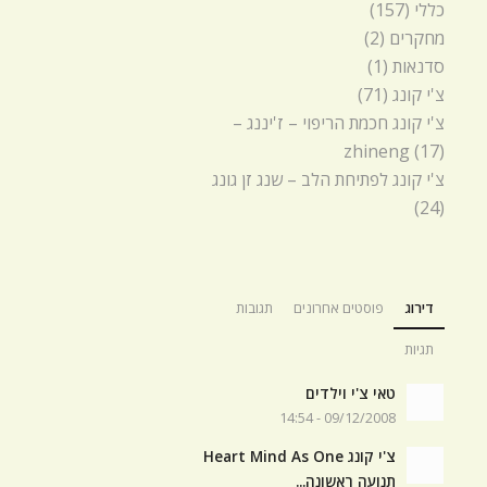
כללי
(157)
מחקרים
(2)
סדנאות
(1)
צ'י קונג
(71)
צ'י קונג חכמת הריפוי – ז'יננג –
zhineng
(17)
צ'י קונג לפתיחת הלב – שנג זן גונג
(24)
דירוג
פוסטים אחרונים
תגובות
תגיות
טאי צ'י וילדים
09/12/2008 - 14:54
צ'י קונג Heart Mind As One
תנועה ראשונה...