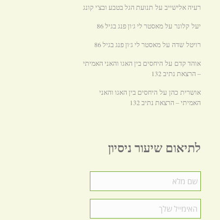
רעיה אלישייב
תנועת הגל בטבע ובצ'י קונג
על
מאסטר לי ג׳ון פנג בגיל 86
יעל קלונר
על
מאסטר לי ג׳ון פנג בגיל 86
רויטל שדה
על
אוהד קדם
היחסים בין האגו והאני האמיתי
על
– הרצאת נתיב 132
היחסים בין האגו והאני
אושרית כהן
על
האמיתי – הרצאת נתיב 132
לתיאום שיעור ניסיון
שם
מלא
*
האימייל
שלך
*