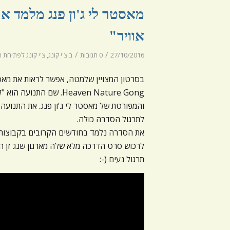
מאסטר לי ג'ון פנג מלמד 
אוויר"
/
/
27/10/2016
0 תגובות
ב
צ'י קונג
,
צ'י קונג לפתיחת הל
בסרטון המצויין שלמטה, אפשר לראות את מאס
Heaven Nature Gong. שם
והמפורטת של מאסטר לי ג'ון פנג. את התנועה
לתרגול הסדרה כולה.
את הסדרה נלמד בחודשים הקרובים בקבוצות ה
לרכוש סרט הדרכה מלא שלה מארגון שנג זן ה
תרגול נעים (-: