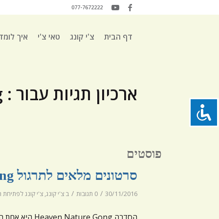
077-7672222
דף הבית
צ'י קונג
טאי צ'י
איך לומד
ארכיון תגיות עבור : Heaven Nature Gong
פוסטים
סרטונים מלאים לתרגול Heaven Nature Gong
/
/
30/11/2016
0 תגובות
ב
צ'י קונג
,
צ'י קונג לפתיחת הל
הסדרה ure Gong