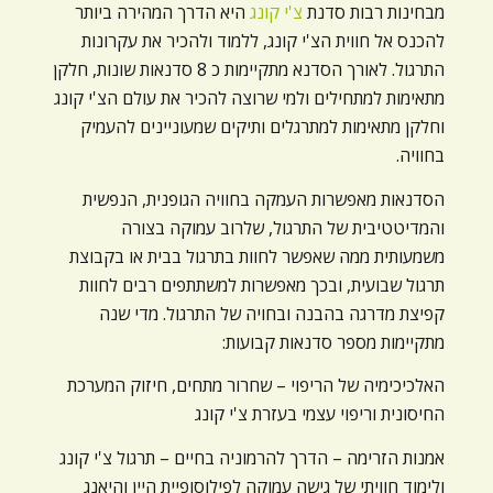
מבחינות רבות סדנת
צ'י קונג
היא הדרך המהירה ביותר
להכנס אל חווית הצ'י קונג, ללמוד ולהכיר את עקרונות
התרגול. לאורך הסדנא מתקיימות כ 8 סדנאות שונות, חלקן
מתאימות למתחילים ולמי שרוצה להכיר את עולם הצ'י קונג
וחלקן מתאימות למתרגלים ותיקים שמעוניינים להעמיק
בחוויה.
הסדנאות מאפשרות העמקה בחוויה הגופנית, הנפשית
והמדיטטיבית של התרגול, שלרוב עמוקה בצורה
משמעותית ממה שאפשר לחוות בתרגול בבית או בקבוצת
תרגול שבועית, ובכך מאפשרות למשתתפים רבים לחוות
קפיצת מדרגה בהבנה ובחויה של התרגול. מדי שנה
מתקיימות מספר סדנאות קבועות:
האלכיכימיה של הריפוי – שחרור מתחים, חיזוק המערכת
החיסונית וריפוי עצמי בעזרת צ'י קונג
אמנות הזרימה – הדרך להרמוניה בחיים – תרגול צ'י קונג
ולימוד חוויתי של גישה עמוקה לפילוסופיית היין והיאנג