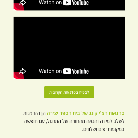
ניגודיות כהה
brightness_low
הוסף קו תחתון לקישורים
format_underlined
סמן קישורים
font_download
לאפס
cached
את
כל
האפשרויות
לצפיה בסדנאות הקרובות
סדנאות הצ'י קונג של בית הספר יצירה
הן הזדמנות
לשלב למידה והנאה מהחוויה של התרגול, עם חופשה
במקומות יפים ושלווים.