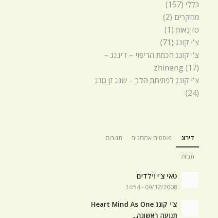
כללי
(157)
מחקרים
(2)
סדנאות
(1)
צ'י קונג
(71)
צ'י קונג חכמת הריפוי – ז'יננג –
zhineng
(17)
צ'י קונג לפתיחת הלב – שנג זן גונג
(24)
דירוג
פוסטים אחרונים
תגובות
תגיות
טאי צ'י וילדים
09/12/2008 - 14:54
צ'י קונג Heart Mind As One
תנועה ראשונה...