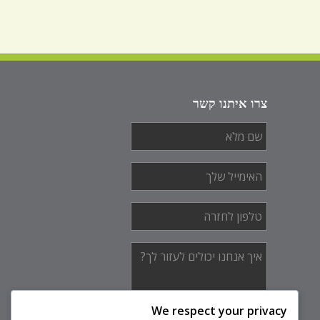
צרו איתנו קשר
שם
מלא
*
האימייל
שלך
*
טלפון
לחזרה
*
איך
אנחנו
יכולים
לעזור
לך?
We respect your privacy