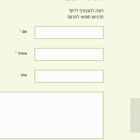
רוצה להצטרף לדיון?
תרגישו חופשי לתרום!
*
שם
*
אימייל
אתר
סדרת תרגילי חימום על מאסטר לי ג׳ון פנג