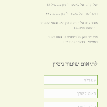
מאסטר לי ג׳ון פנג בגיל 86
יעל קלונר
על
מאסטר לי ג׳ון פנג בגיל 86
רויטל שדה
על
אוהד קדם
היחסים בין האגו והאני האמיתי
על
– הרצאת נתיב 132
היחסים בין האגו והאני
אושרית כהן
על
האמיתי – הרצאת נתיב 132
לתיאום שיעור ניסיון
שם
מלא
*
האימייל
שלך
*
טלפון