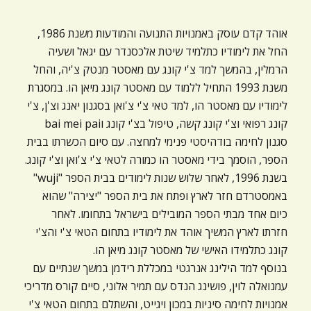
אוהד קדם עוסק באמנויות התנועה והמודעות משנת 1986,
החל את לימודיו כתלמיד שיטת אלכסנדר עם יגאל ושעיה
הרמלין, בהמשך למד צ'י קונג עם מאסטר מנטק צ'יה, והחל
משנת 1993 התחיל ללמוד עם מאסטר קונג מיאן הו. במסגרת
לימודיו עם מאסטר הו, למד טאי צ'י צ'ואן בסגנון יאנג וצ'ן, צ'י
קונג רפואי וצ'י קונג קשה, טיפול בצ'י קונג וbai mei pai
סגנון לחימה בודהיסטי פנימי למחצה. עם סיום הכשרתו בבית
הספר, הוסמך בידי מאסטר הו כמורה לטאי צ'י צ'ואן וצ'י קונג.
בשנת 1996, לאחר שלוש שנות לימודים בבית הספר "wuji"
באמסטרדם חזר לארץ ופתח את בית הספר "יצירה" שהוא
כיום אחד מבתי הספר המובילים בישראל בתחומו. לאחר
חזרתו לארץ המשיך אוהד את לימודיו בתחום הטאי צ'י והצ'י
קונג כתלמידו האישי של מאסטר קונג מיאן הו.
בנוסף למד הילינג אנרגטי במכללת רידמן במשך שנתיים עם
עמנואלה לוין, פושינג הנדס עם תמיר אלוני, סיים קורס מדריכי
אמנויות לחימה סיניות במכון ויגייט, והשתלם בתחום הטאי צ'י