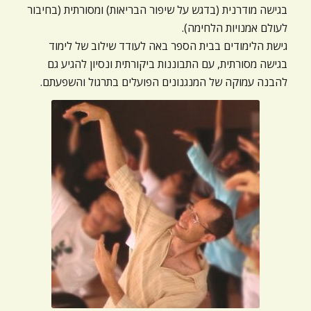
ניגודיות כהה
בגישה מודרנית (בדגש על שיפור הבריאות) ומסורתית (בחיבור
brightness_low
לעולם אמנויות הלחימה).
הוסף קו תחתון לקישורים
format_underlined
גישת הלימודים בבית הספר באה לעודד שילוב של לימוד
בגישה מסורתית, עם התבוננות ביקורתית ונסיון להגיע גם
סמן קישורים
font_download
להבנה עמוקה של המנגנונים הפועלים בתרגול והשפעתם.
לאפס
cached
את
כל
האפשרויות