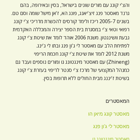
והצ'י קונג עם מורים שונים בישראל, בסין ובאירופה, בהם
גרנד מאסטר פנג זיצ'יאנג, פונג הא, ז'אן מישל שומה וסם טם.
בשנים 2005-7 ריכז ולימד קורסים להכשרת מדריכי צ'י קונג
רפואי וטאי צ'י במסגרת בית הספר יצירה והמכללה האקדמית
גבעת וושינגטון. משנת 2006 אוהד לומד את שיטת צ'י קונג
לפתיחת הלב עם מאסטר לי ג'ון פנג ובתו לי ג'ינג.
משנת 2012 לומד את שיטת צ'י קונג חכמת הריפוי
(Zhineng) עם מאסטר מינגטונג גו ומורים נוספים ועבד גם
כמנהל המקצועי של מרכז צ'י סנטר לריפוי בעזרת צ'י קונג
בשיטת ז'יננג מבית החולים ללא תרופות בסין.
המאסטרים
מאסטר קונג מיאן הו
מאסטר לי ג'ון פנג
מאסטר מינגטונג גו