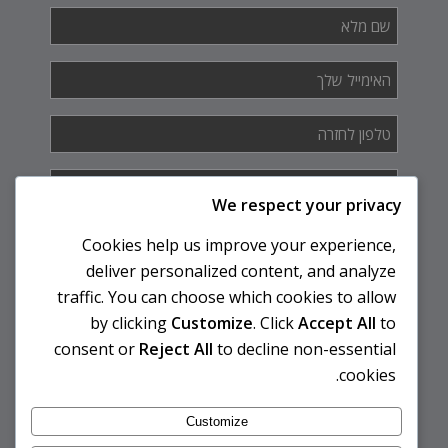
שם
מלא
*
האימייל
שלך
*
טלפון
לחזרה
*
איך
אנחנו
We respect your privacy
יכולים
לעזור
Cookies help us improve your experience,
לך?
deliver personalized content, and analyze
traffic. You can choose which cookies to allow
by clicking
Customize
. Click
Accept All
to
consent or
Reject All
to decline non-essential
cookies.
Customize