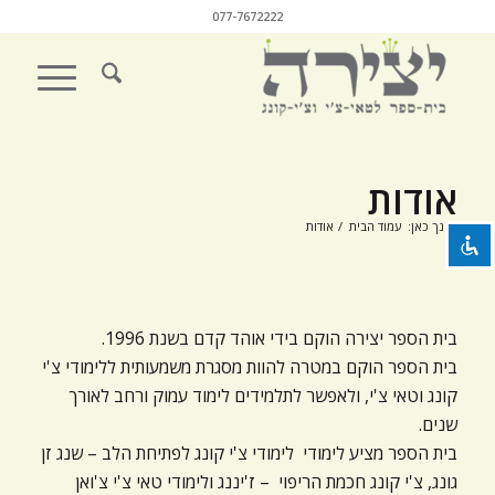
077-7672222
השבת את ההבזקים
visibility_off
סמן כותרות
title
אודות
צבע רקע
settings
הנך כאן:
עמוד הבית
/
אודות
זום (הקטנה)
zoom_out
זום (הגדלה)
zoom_in
הקטנת גופן
remove_circle_outline
בית הספר יצירה הוקם בידי אוהד קדם בשנת 1996.
בית הספר הוקם במטרה להוות מסגרת משמעותית ללימודי צ'י
הגדלת גופן
add_circle_outline
קונג וטאי צ'י, ולאפשר לתלמידים לימוד עמוק ורחב לאורך
גופן קריא
שנים.
spellcheck
בית הספר מציע לימודי לימודי צ'י קונג לפתיחת הלב – שנג זן
ניגודיות בהירה
brightness_high
גונג, צ'י קונג חכמת הריפוי – ז'יננג ולימודי טאי צ'י צ'ואן