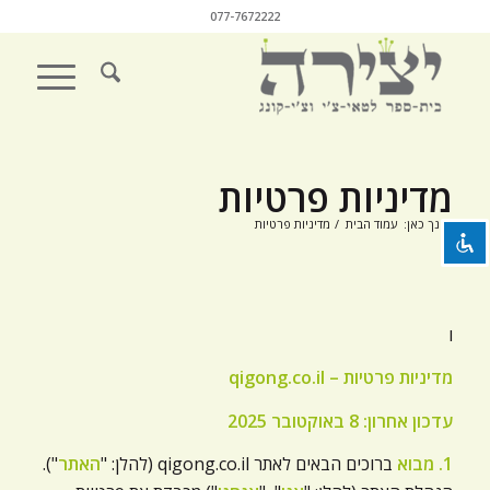
077-7672222
השבת את ההבזקים
visibility_off
סמן כותרות
title
מדיניות פרטיות
צבע רקע
settings
הנך כאן:
עמוד הבית
/
מדיניות פרטיות
זום (הקטנה)
zoom_out
זום (הגדלה)
zoom_in
הקטנת גופן
remove_circle_outline
ו
הגדלת גופן
add_circle_outline
מדיניות פרטיות – qigong.co.il
גופן קריא
spellcheck
עדכון אחרון: 8 באוקטובר 2025
ניגודיות בהירה
brightness_high
1. מבוא
ברוכים הבאים לאתר qigong.co.il (להלן: "
האתר
").