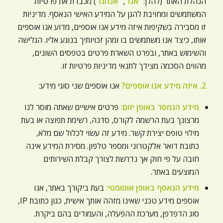
הנהלת האתר (להלן: "
אנו
", "
אנחנו
") מכבדת את פרטיות
ניגודיות כהה
brightness_low
המשתמשים ומחויבת להגן על המידע האישי הנאסף. מדיניות
הוסף קו תחתון לקישורים
זו מסבירה בשקיפות איזה מידע אנו אוספים, מדוע אנו אוספים
format_underlined
אותו, כיצד אנו משתמשים בו ומהן זכויותיך בנוגע אליו. הגלישה
סמן קישורים
font_download
והשימוש באתר, ובפרט השארת פרטים בטפסים השונים,
מהווים הסכמה מצידך לתנאי מדיניות פרטיות זו.
לאפס
cached
את
2. איזה מידע אנו אוספים?
אנו אוספים שני סוגי מידע:
כל
האפשרויות
מידע הנמסר באופן יזום:
פרטים אישיים שאתה מוסר לנו
מרצונך בעת הרשמה לקורס, סדנה, רשימת תפוצה או בעת
מילוי טופס יצירת קשר. מידע זה עשוי לכלול שם מלא,
כתובת דואר אלקטרוני ומספר טלפון. מסירת המידע אינה
חובה על פי חוק אך נדרשת לצורך קבלת השירותים
המוצעים באתר.
מידע הנאסף באופן אוטומטי:
בעת ביקורך באתר, אנו
אוספים מידע טכני שאינו מזהה אותך אישית, כגון כתובת IP,
סוג הדפדפן, מערכת ההפעלה, והעמודים בהם ביקרת.