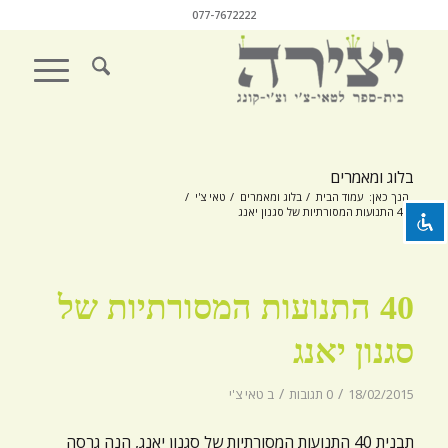
077-7672222
השבת את ההבזקים
visibility_off
סמן כותרות
title
בלוג ומאמרים
צבע רקע
settings
הנך כאן:
עמוד הבית
/
בלוג ומאמרים
/
טאי צ'י
/
40 התנועות המסורתיות של סגנון יאנג
זום (הקטנה)
zoom_out
זום (הגדלה)
zoom_in
40 התנועות המסורתיות של
הקטנת גופן
remove_circle_outline
הגדלת גופן
add_circle_outline
סגנון יאנג
גופן קריא
spellcheck
/
/
18/02/2015
0 תגובות
ב
טאי צ'י
ניגודיות בהירה
brightness_high
תבנית 40 התנועות המסורתיות של סגנון יאנג, הנה גרסה