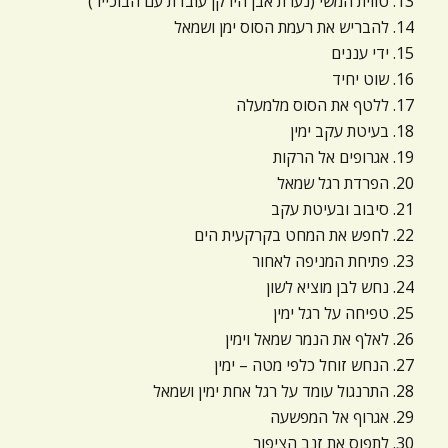
13. טווית המשי (נערת אבן הירקן עובדת עם הבוכייר)
14. להבריש את רעמת הסוס ימן ושמאל
15. ידי עננים
16. שוט יחיד
17. ללטף את הסוס מלמעלה
18. בעיטת עקב ימין
19. אגרופים אל הרקות
20. הפרדת רגל שמאל
21. סיבוב ובעיטת עקב
22. לחפש את המחט בקרקעית הים
23. פתיחת המניפה לאחור
24. נחש לבן מוציא לשון
25. טפיחה על רגל ימין
26. לאלף את הנמר שמאל וימין
27. הנחש זוחל כלפי מטה – ימין
28. התרנגול עומד על רגל אחת ימין ושמאל
29. אגרוף אל המפשעה
30. לתפוס את זנב הציפור