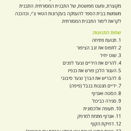
ניגודיות כהה
brightness_low
מקוצרת, ומעט מפושטת, של התבנית המסורתית. התבנית
משמשת בבית הספר להעמקה בעקרונות הטאי צ'י, וכהכנה
הוסף קו תחתון לקישורים
format_underlined
לקראת לימוד התבנית המסורתית.
סמן קישורים
font_download
שמות התנועות:
1. תנועת פתיחה
לאפס
cached
2. לתפוס את זנב הציפור
את
כל
3. שוט יחיד
האפשרויות
4. להרים את הידיים וצעד לפנים
5. העגור הלבן פורש את כנפיו
6. להבריש את הברך וצעד סיבובי
7. ידיים מנגנות בנבל (פיפה)
8. הסטה ואגרוף
9. סגירה כביכול
10. תעופה אלכסונית
11. אגרוף מתחת למרפק
12. דחיקת הקוף