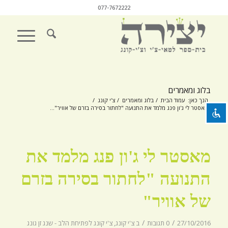
077-7672222
השבת את ההבזקים
visibility_off
סמן כותרות
title
בלוג ומאמרים
צבע רקע
settings
הנך כאן:
עמוד הבית
/
בלוג ומאמרים
/
צ'י קונג
/
מאסטר לי ג'ון פנג מלמד את התנועה "לחתור בסירה בזרם של אוויר"...
זום (הקטנה)
zoom_out
זום (הגדלה)
zoom_in
מאסטר לי ג'ון פנג מלמד את
הקטנת גופן
remove_circle_outline
הגדלת גופן
add_circle_outline
התנועה "לחתור בסירה בזרם
גופן קריא
spellcheck
של אוויר"
ניגודיות בהירה
brightness_high
/
/
27/10/2016
0 תגובות
ב
צ'י קונג
,
צ'י קונג לפתיחת הלב - שנג זן גונג