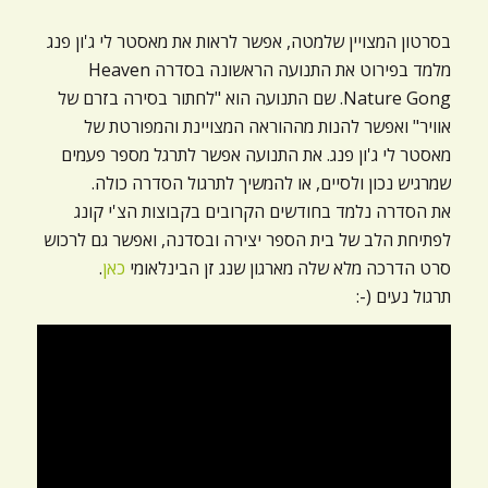
ניגודיות כהה
brightness_low
בסרטון המצויין שלמטה, אפשר לראות את מאסטר לי ג'ון פנג
הוסף קו תחתון לקישורים
format_underlined
מלמד בפירוט את התנועה הראשונה בסדרה Heaven
Nature Gong. שם התנועה הוא "לחתור בסירה בזרם של
סמן קישורים
font_download
אוויר" ואפשר להנות מההוראה המצויינת והמפורטת של
מאסטר לי ג'ון פנג. את התנועה אפשר לתרגל מספר פעמים
לאפס
cached
את
שמרגיש נכון ולסיים, או להמשיך לתרגול הסדרה כולה.
כל
את הסדרה נלמד בחודשים הקרובים בקבוצות הצ'י קונג
האפשרויות
לפתיחת הלב של בית הספר יצירה ובסדנה, ואפשר גם לרכוש
סרט הדרכה מלא שלה מארגון שנג זן הבינלאומי
כאן
.
תרגול נעים (-: