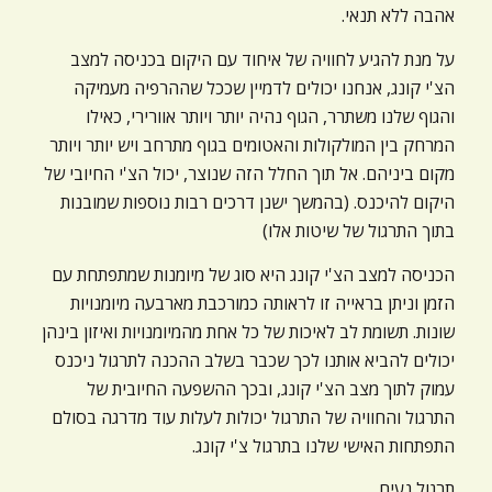
אהבה ללא תנאי.
על מנת להגיע לחוויה של איחוד עם היקום בכניסה למצב
הצ'י קונג, אנחנו יכולים לדמיין שככל שההרפיה מעמיקה
והגוף שלנו משתרר, הגוף נהיה יותר ויותר אוורירי, כאילו
המרחק בין המולקולות והאטומים בגוף מתרחב ויש יותר ויותר
מקום ביניהם. אל תוך החלל הזה שנוצר, יכול הצ'י החיובי של
היקום להיכנס. (בהמשך ישנן דרכים רבות נוספות שמובנות
בתוך התרגול של שיטות אלו)
הכניסה למצב הצ'י קונג היא סוג של מיומנות שמתפתחת עם
הזמן וניתן בראייה זו לראותה כמורכבת מארבעה מיומנויות
שונות. תשומת לב לאיכות של כל אחת מהמיומנויות ואיזון בינהן
יכולים להביא אותנו לכך שכבר בשלב ההכנה לתרגול ניכנס
עמוק לתוך מצב הצ'י קונג, ובכך ההשפעה החיובית של
התרגול והחוויה של התרגול יכולות לעלות עוד מדרגה בסולם
התפתחות האישי שלנו בתרגול צ'י קונג.
תרגול נעים