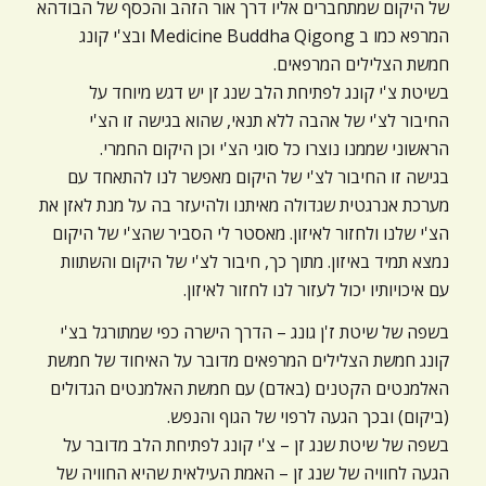
של היקום שמתחברים אליו דרך אור הזהב והכסף של הבודהא
המרפא כמו ב Medicine Buddha Qigong ובצ'י קונג
חמשת הצלילים המרפאים.
בשיטת צ'י קונג לפתיחת הלב שנג זן יש דגש מיוחד על
החיבור לצ'י של אהבה ללא תנאי, שהוא בגישה זו הצ'י
הראשוני שממנו נוצרו כל סוגי הצ'י וכן היקום החמרי.
בגישה זו החיבור לצ'י של היקום מאפשר לנו להתאחד עם
מערכת אנרגטית שגדולה מאיתנו ולהיעזר בה על מנת לאזן את
הצ'י שלנו ולחזור לאיזון. מאסטר לי הסביר שהצ'י של היקום
נמצא תמיד באיזון. מתוך כך, חיבור לצ'י של היקום והשתוות
עם איכויותיו יכול לעזור לנו לחזור לאיזון.
בשפה של שיטת ז'ן גונג – הדרך הישרה כפי שמתורגל בצ'י
קונג חמשת הצלילים המרפאים מדובר על האיחוד של חמשת
האלמנטים הקטנים (באדם) עם חמשת האלמנטים הגדולים
(ביקום) ובכך הגעה לרפוי של הגוף והנפש.
בשפה של שיטת שנג זן – צ'י קונג לפתיחת הלב מדובר על
הגעה לחוויה של שנג זן – האמת העילאית שהיא החוויה של