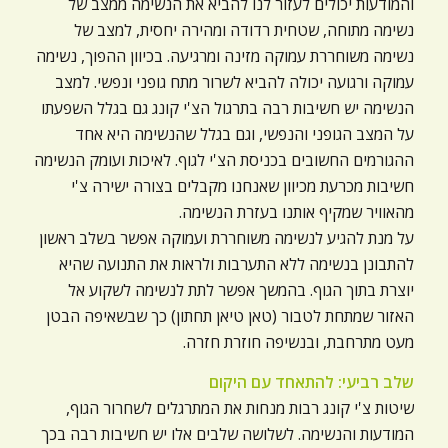
והמודעות יכולים לעזור לנו להביא את הנשימה ממצב של
נשימה מתוחה, שטחית רדודה ומהירה יחסית, למצב של
נשימה משוחררת עמוקה מזינה ומרגיעה. בכיוון ההפוך, נשימה
עמוקה ורגועה יכולה להביא לשרור מתח גופני ונפשי. למצב
הנשימה יש חשיבות רבה בתרגול הצ'י קונג גם בגלל השפעתו
על המצב הגופני והנפשי, וגם בגלל שהנשימה היא אחד
ההגורמים החשובים בכניסת הצ'י לגוף. לאיכות ועומק הנשימה
חשיבות מכרעת מכיוון שאנחנו מקבלים בצורה ישירה צ'י
מהאוויר שמקיף אותנו בעזרת הנשימה.
על מנת להגיע לנשימה משוחררת ועמוקה אפשר בשלב ראשון
להתבונן בנשימה ללא התערבות ולראות את התנועה שהיא
יוצרת בתוך הגוף. בהמשך אפשר לתת לנשימה לשקוע אל
האזור שמתחת לטבור (טאן טיאן תחתון) כך שבשאיפה הבטן
מעט מתרחבת, ובנשיפה חוזרת חזרה.
שלב רביעי: להתאחד עם היקום
שיטות צ'י קונג רבות מנחות את המתרגלים לשחרור הגוף,
המודעות והנשימה. לשלושה שלבים אלו יש חשיבות רבה בכך