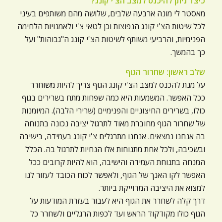
כיצד ניתן להיכנס למצב הצ'י קונג?
מאסטר לי מונה ארבעה שלבים, שלושה מהם משותפים בעיני
לכל שיטות הצ'י קונג הנפוצות וכן לטאי צ'י ולאמנויות הלחימה
הפנימיות, והרביעי משותף לשיטות הצ'י קונג ה"גבוהות" ועל
כך בהמשך.
שלב ראשון: שחרור הגוף
על מנת להכנס למצב הצ'י קונג הגוף צריך להיות משוחרר
ככל האפשר. המשמעות היא כמה שפחות מתח בשרירים בגוף
כולו, בשרירים החיצוניים והפנימיים (שרירי הלבה). המיומנות
של שחרור הגוף מחוברת מאוד לתרגול יציבה נכונה בתנוחה
בה אנחנו נמצאים. אנחנו מתרגלים צ'י קונג בעמידה, בישיבה
ובשכיבה, ולכל אחת מתנוחות אלו הנחיות לתרגול בה. הכלל
המנחה בתנוחת העמידה והישיבה, הוא להיות קרובים ככל
האפשר לקו האנך של הגוף, ולאפשר לכוח הכובד לעזור לנו
למצוא את היציבה המדוייקת ביותר.
דרך קלה לשחרר את הגוף היא לעבור בעזרת המודעות על
הגוף כולו מקודקוד הראש ועד לכפות הרגליים ולשחרר כל