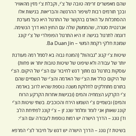
שהם מאפשרים זרימה טובה של צ'י, וקבלת צ'י מזין מהאוויר
ובכך תורמים רבות לשיפור ההרגשה והבריאות. בגישות אלו
ההסתכלות על האדם בהקשר של התרגול היא כעל מערכת
אנרגטית סגורה, שהממשק שלה עם החוץ הוא דרך הנשימה.
דוגמה לתרגול בגישה זו היא התרגול הפופולרי של צ'י קונג
שמונת חלקי רקמת המשי – Ba Duan Jin.
שיטות צ'י קנוג "גבוהות" (המונח גבוה בא לסמל רמה מעודנת
יותר של עבודה ולא שיפוט של שיטות טובות יותר או פחות)
עוסקות בתרגול גם מתוך דגש לחיבור עם הצ'י של היקום. הצ'י
של היקום כולל את הצ'י של האדמה והצ'י של השמיים שהם
בתורם מתחלקים לחלוקת משנה נוספת שהיא לרוב באדמה
צ'י הקרקע הצמחיה והמים (ובגישות אחרות הקרקע הרוח
והמים) ובשמיים צ'י השמש הירח והכוכבים. בשתי שיטות הצ'י
קונג שאותן אני לומד ומלמד שנג זן – צ'י קונג לפתיחת הלב
וז'ן גונג – הדרך הישרה יש רמות נוספות לעבודה עם הצ'י:
בשיטת ז'ן גונג – הדרך הישרה יש דגש על חיבור לצ'י המרפא