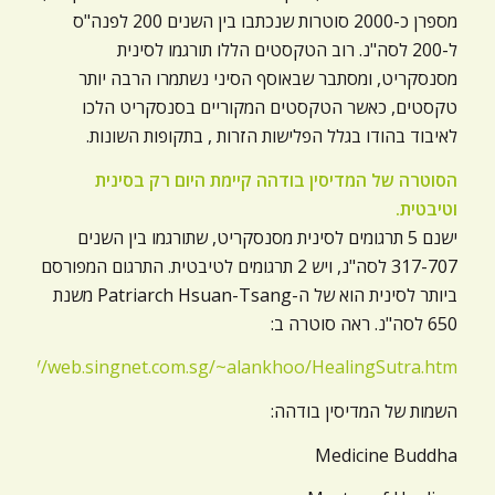
מספרן כ-2000 סוטרות שנכתבו בין השנים 200 לפנה"ס
ל-200 לסה"נ. רוב הטקסטים הללו תורגמו לסינית
מסנסקריט, ומסתבר שבאוסף הסיני נשתמרו הרבה יותר
טקסטים, כאשר הטקסטים המקוריים בסנסקריט הלכו
לאיבוד בהודו בגלל הפלישות הזרות , בתקופות השונות.
הסוטרה של המדיסין בודהה קיימת היום רק בסינית
וטיבטית.
ישנם 5 תרגומים לסינית מסנסקריט, שתורגמו בין השנים
317-707 לסה"נ, ויש 2 תרגומים לטיבטית. התרגום המפורסם
ביותר לסינית הוא של ה-Patriarch Hsuan-Tsang משנת
650 לסה"נ. ראה סוטרה ב:
http://web.singnet.com.sg/~alankhoo/HealingSutra.htm
השמות של המדיסין בודהה:
Medicine Buddha