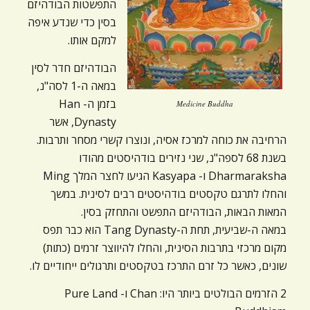
התפשטות הבודהיזם
בסין כדי שנדע איפה
למקם אותו.
הבודהיזם חדר לסין
במאה ה-1 לסה"נ,
בזמן ה- Han
Medicine Buddha
Dynasty, אשר
הרחיבה את כוחה למרכז אסיה, ונוצרו קשרי מסחר ותרבות.
בשנת 68 לספה"נ, שני נזירים בודהיסטים מהודו
Dharmaraksha ו- Kasyapa הגיעו לחצר המלך Ming
והחלו לתרגם טקסטים בודהיסטים רבים לסינית. במשך
המאות הבאות, הבודהיזם התפשט והתחזק בסין.
במאה ה-שביעית, תחת ה-Tang Dynasty הוא כבר תפס
מקום מרכזי בתרבות הסינית, והחלו להיווצר זרמים (כתות)
שונים, כאשר כל זרם התרכז בטקסטים ותרגולים ייחודיים לו.
2 הזרמים הבולטים ביותר היו: Chan ו- Pure Land