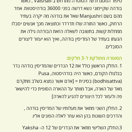
סיפור המסגרת של הסוטרה מתרחש ב-Vaishali , כאשר
בודהה שקיימוני נשא דרשה בפני 36000 בודהיסטוות. אחד
מהם בשם Manjushri שאל את בודהה מה יקרה בעתיד
הרחוק, כאשר התורה שלו תדרדר וכתוצאה מכך אנשים יסבלו
ממחלות קשות. בתשובה לשאלה הזאת הבודהה גילה את
הגעתו בעתיד של המדיסין בודהה, ואיך הוא יעזור ליצורים
הסובלים.
הסוטרה מחולקת ל-3 חלקים:
1. החלק הראשון כולל את 12 הנדרים שהמדיסין בודהה נדר
בגלגולו הקודם, כאשר היה בודהיסטוה, Pusa
(bodhisattva) בסינית = [אדם אשר נמצא בשלב מתקדם
מאד של הארה, אבל מוותר על ההארה הסופית כדי להישאר
פה ולעזור לכל היצורים להגיע להארה]
2. החלק השני מתאר את מעלותיו של המדיסין בודהה ,
והדרכים השונות בהן הוא עוזר לאלה הפונים אליו.
3.החלק השלישי מתאר את הנדרים של 12 ה- Yaksha