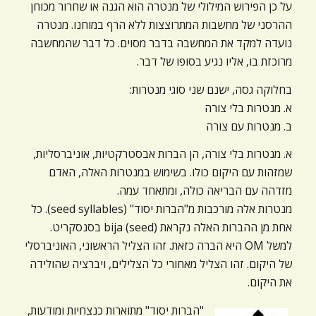
על כן הפירוש המילולי של מנטרה הוא הגנה או שחרור מכוחן
ההרסני של מחשבות המתרוצצות ללא הרף במוחנו. מנטרה
נועדה למקד את המחשבה בדבר מסוים. כל דבר שהמחשבה
מרוכזת בו, אליו נגיע בסופו של דבר.
בחלוקה גסה, ישנם שני סוגי מנטרות:
א. מנטרות בלי צורה
ב. מנטרות עם צורה
א. מנטרות בלי צורה, הן הברות אבסטרקטיות, אוניברסליות,
שמזהות עם היקום כולו. בשימוש במנטרות האלה, האדם
מזדהה עם הבריאה כולה, ומתאחד עמה.
מנטרות אלה מורכבות מ"הברות יסוד" (seed syllables). כל
אחת מן ההברות האלה נקראת bija (seed) בסנסקריט.
למשל OM היא הברה כזאת. זהו הצליל הראשוני, האוניברסלי
של היקום. זהו הצליל מאחורי כל הצלילים, ויברציה שהולידה
את היקום.
"הברות יסוד" מתוארות כנצחיות ומודעות,