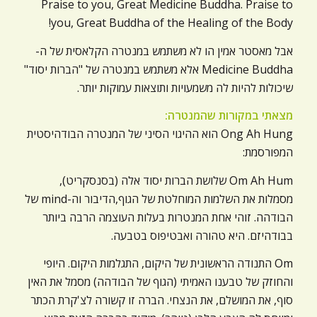
Praise to you, Great Medicine Buddha. Praise to
you, Great Buddha of the Healing of the Body!
אבל מאסטר אמין הו לא משתמש במנטרה הקלאסית של ה-
Medicine Buddha אלא משתמש במנטרה של "הברות יסוד"
שיכולות להיות לה משמעויות ותוצאות עמוקות יותר.
מצאתי במקורות שהמנטרה:
Ong Ah Hung הוא ההיגוי הסיני של המנטרה הבודהיסטית
המפורסמת:
Om Ah Hum שלושת הברות יסוד אלה (בסנסקריט),
מסמלות את השלמות המוחלטת של הגוף,הדיבור וה-mind של
הבודהה. זוהי אחת המנטרות בעלות העוצמה הרבה ביותר
בבודהיזם. היא טהורה ואבטיפוס בטבעה.
Om התנודה הראשונית של היקום, התגלמות היקום. היופי
והחוזק של טבענו האמיתי (הגוף של הבודהה) מסמל את האין
סוף, את המושלם, את הנצחי. הברה זו קשורה לצ'קרת הכתר