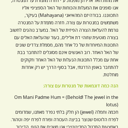
את מהות האל אליו הן מופנות. ע"י חזרה מתמדת על המנטרה,
אנו סופגים את המעלות והכוחות של האל הספציפי אליו
התכווננו. בבודהיזם המהאיאני (Mahayana) בעיקר,
משתמשים במנטרות עם צורה. חזרה מתמדת על המנטרה
גורמת להעלאת הצורה הפיזית של האל. במערב נוהגים לחשוב
בצורה מוטעית שזוהי דת אלילים, בעוד שהעלאת האלים עם
התכונות המיוחדות של כל אחד מהם, מסמלת צדדים שונים
של האל האחד. רוב האנשים אינם מסוגלים להתחבר בבת
אחת עם מכלל התכונות הנעלות של האל האחד וזקוקים
להתחבר באופן הדרגתי, אבל בסוף הדרך יש רק אחדות
מוחלטת.
הנה כמה דוגמאות של מנטרות עם צורה:
Om Mani Padme Hum = (Behold! The jewel in the
lotus)
חכמה וחמלה (jewel) הן חלק בלתי נפרד מאתנו, שמדומים
לפרח הלוטוס שנוצר בביצה העכורה ופורח לפרח יפה וטהור.
באמצעות התרגול המדיטטיבי אנו משנים את הגוף, הדיבור