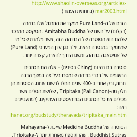
http://www.shaolin-overseas.org/articles-
mar2003.html
(בתחתית העמוד)
הזרם של ה-Pure Land ממקד את התרגול שלו בחזרה
(דקלום) על השם של Amitabha Buddha . הטקסט המרכזי
שלהם הוא הסוטרה של הבודהה הזה, אשר מלמדת שכל מי
שמתמקד במנטרה הזאת, יולד בגן עדן המערבי (Pure Land)
של אמיטאבה בודהה, ומשם הדרך להארה, קצרה יותר.
סוטרה בבודהיזם (Ching בסינית) – אלה הם הכתבים
הרשומים של דברי בודהה שנמסרו בעל פה במשך הרבה
דורות, ורק אחרי כ-400 שנים החלו לרשום אותם. הסוטרות הן
חלק מה-Tripitaka (Pali Canon) , שלושת הסלים אשר
מכילים את כל הכתבים הבודהיסטים העתיקים. (למתעניינים
ראה:
.buddhanet.org/budstudy/theravada/tripitaka_main.htm
הסוטרה של Medicine Buddha שייכת ל-Mahayana
Buddhist Sutras , שהן תוספת מאוחרת יותר ל-Tripitaka,