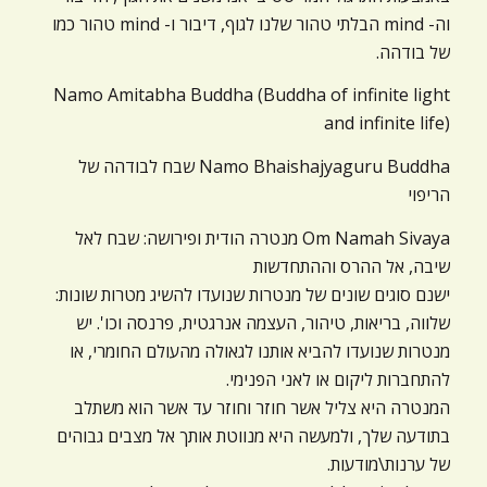
וה- mind הבלתי טהור שלנו לגוף, דיבור ו- mind טהור כמו
של בודהה.
Namo Amitabha Buddha (Buddha of infinite light
and infinite life)
Namo Bhaishajyaguru Buddha שבח לבודהה של
הריפוי
Om Namah Sivaya מנטרה הודית ופירושה: שבח לאל
שיבה, אל ההרס וההתחדשות
ישנם סוגים שונים של מנטרות שנועדו להשיג מטרות שונות:
שלווה, בריאות, טיהור, העצמה אנרגטית, פרנסה וכו'. יש
מנטרות שנועדו להביא אותנו לגאולה מהעולם החומרי, או
להתחברות ליקום או לאני הפנימי.
המנטרה היא צליל אשר חוזר וחוזר עד אשר הוא משתלב
בתודעה שלך, ולמעשה היא מנווטת אותך אל מצבים גבוהים
של ערנות\מודעות.