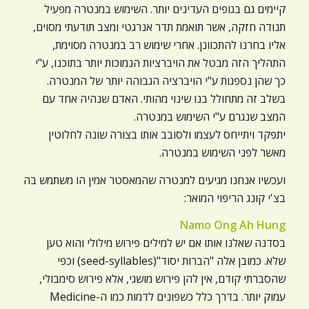
קיימים גם בגופים העדינים יותר. השימוש במנטרה מפעיל
תנודה חזקה, אשר תואמת תדר אנרגטי ומצב תודעתי מסוים,
אליו בחרנו להתכוונן. אחרי שימוש רב במנטרה מסוימת,
התהליך הזה מבטל את הויברציות הנמוכות יותר בתוכנו, ע"י
כך שהן נספגות ע"י הויברציה הגבוהה יותר של המנטרה.
בשלב זה מתחולל בנו שינוי מהותי. האדם שנהיה אחד עם
המצב שנגרם ע"י השימוש במנטרה.
יתפקד ויתייחס לעצמו ולסובב אותו בצורה שונה לחלוטין
מאשר לפני השימוש במנטרה.
ועכשיו אנחנו מגיעים למנטרה שהמאסטר אמין הו משתמש בה
בצ'י קונג הריפוי המואר:
Namo Ong Ah Hung
בסדנה שאלנו אותו אם יש למילים פירוש מילולי והוא טען
שלא. כמובן אלה "הברות יסוד"(seed-syllables) וכפי
שהסברתי קודם, אין להן פירוש מושגי, אלא פירוש סימבולי,
עמוק יותר. בדרך כלל כשפונים לדמות כמו ה-Medicine