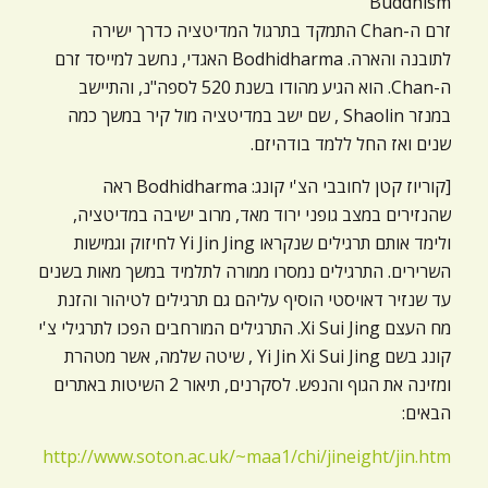
Buddhism
זרם ה-Chan התמקד בתרגול המדיטציה כדרך ישירה
לתובנה והארה. Bodhidharma האגדי, נחשב למייסד זרם
ה-Chan. הוא הגיע מהודו בשנת 520 לספה"נ, והתיישב
במנזר Shaolin , שם ישב במדיטציה מול קיר במשך כמה
שנים ואז החל ללמד בודהיזם.
[קוריוז קטן לחובבי הצ'י קונג: Bodhidharma ראה
שהנזירים במצב גופני ירוד מאד, מרוב ישיבה במדיטציה,
ולימד אותם תרגילים שנקראו Yi Jin Jing לחיזוק וגמישות
השרירים. התרגילים נמסרו ממורה לתלמיד במשך מאות בשנים
עד שנזיר דאויסטי הוסיף עליהם גם תרגילים לטיהור והזנת
מח העצם Xi Sui Jing. התרגילים המורחבים הפכו לתרגילי צ'י
קונג בשם Yi Jin Xi Sui Jing , שיטה שלמה, אשר מטהרת
ומזינה את הגוף והנפש. לסקרנים, תיאור 2 השיטות באתרים
הבאים:
http://www.soton.ac.uk/~maa1/chi/jineight/jin.htm