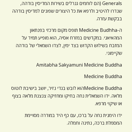
Generals (הם לוחמים גנרלים בשירות המדיסין בודהה,
שנדרו להיטיב ולרפא את כל היצורים שפונים למדיסין בודהה
בבקשת עזרה.
ה-Medicine Budhha תופס מקום מרכזי בפנתאון
המהאיאני. במקדשים במזרח אסיה, הוא מופיע תמיד על
המזבח בשילוש הקדוש בצד ימין, לצדו השמאלי של בודהה
שקיימוני.
Amitabha Sakyamuni Medicine Buddha
Medicine Buddha
Medicine Buddhaהוא לובש בגדי נזיר, יושב בישיבת לוטוס
מלאה. ידו השמאלית נחה בחיקו ומחזיקה צנצנת מלאה בצוף
או שיקוי מרפא.
ידו הימנית נחה על ברכו, עם כף היד במודרה מסויימת
המסמלת ברכה, נתינה וחמלה.