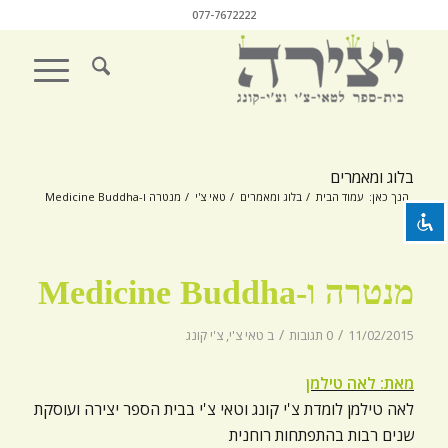
077-7672222
השבת את ההבזקים
visibility_off
סמן כותרות
title
בלוג ומאמרים
צבע רקע
settings
הנך כאן:
עמוד הבית
/
בלוג ומאמרים
/
טאי צ'י
/
מנטרה ו-Medicine Buddha
זום (הקטנה)
zoom_out
זום (הגדלה)
zoom_in
מנטרה ו-Medicine Buddha
הקטנת גופן
remove_circle_outline
/
/
11/02/2015
0 תגובות
ב
טאי צ'י
,
צ'י קונג
הגדלת גופן
add_circle_outline
גופן קריא
מאת: לאה טילמן
spellcheck
לאה טילמן לומדת צ'י קונג וטאי צ'י בבית הספר יצירה ועוסקת
ניגודיות בהירה
brightness_high
שנים רבות בהתפתחות רוחנית