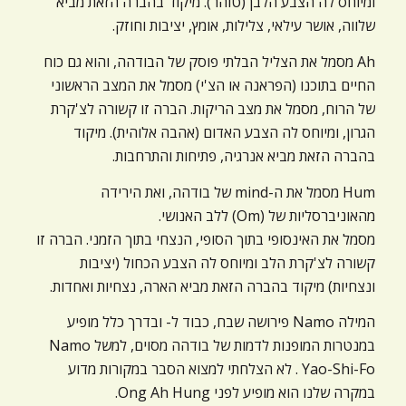
ומיוחס לה הצבע הלבן (טוהר). מיקוד בהברה הזאת מביא
שלווה, אושר עילאי, צלילות, אומץ, יציבות וחוזק.
Ah מסמל את הצליל הבלתי פוסק של הבודהה, והוא גם כוח
החיים בתוכנו (הפראנה או הצ'י) מסמל את המצב הראשוני
של הרוח, מסמל את מצב הריקות. הברה זו קשורה לצ'קרת
הגרון, ומיוחס לה הצבע האדום (אהבה אלוהית). מיקוד
בהברה הזאת מביא אנרגיה, פתיחות והתרחבות.
Hum מסמל את ה-mind של בודהה, ואת הירידה
מהאוניברסליות של (Om) ללב האנושי.
מסמל את האינסופי בתוך הסופי, הנצחי בתוך הזמני. הברה זו
קשורה לצ'קרת הלב ומיוחס לה הצבע הכחול (יציבות
ונצחיות) מיקוד בהברה הזאת מביא הארה, נצחיות ואחדות.
המילה Namo פירושה שבח, כבוד ל- ובדרך כלל מופיע
במנטרות המופנות לדמות של בודהה מסוים, למשל Namo
Yao-Shi-Fo . לא הצלחתי למצוא הסבר במקורות מדוע
במקרה שלנו הוא מופיע לפני Ong Ah Hung.