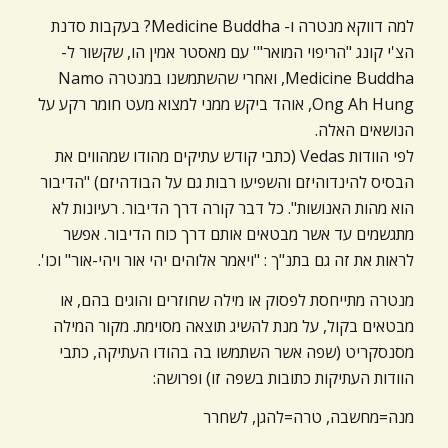
ניגודיות כהה
brightness_low
למה דווקא מנטרה ו- Medicine Buddha? בעקבות סדנת
הצ'י קונג "הריפוי המואר"' עם מאסטר אמין הו, שקשור ל-
הוסף קו תחתון לקישורים
format_underlined
Medicine Buddha, ואחרי שהשתמשנו במנטרה Namo
סמן קישורים
font_download
Ong Ah Hung, אוהד ביקש ממני למצוא מעט חומר רקע על
הנושאים האלה.
לאפס
cached
לפי הוודות Vedas (כתבי קודש עתיקים מהודו שמהווים את
את
הבסיס להינדוהיזם והשפיעו רבות גם על הבודהיזם) "הדיבור
כל
הוא מהות האנושות". כל דבר קורה דרך הדיבור. רעיונות לא
האפשרויות
מתגשמים עד אשר מבטאים אותם דרך כוח הדיבור. אפשר
לראות את זה גם בתנ"ך : "ויאמר אלוהים יהי אור ויהי-אור" וכו'.
מנטרה מתייחסת לפסוק או מילה שחוזרים והוגים בהם, או
מבטאים בקול, על מנת להשיג תוצאה מסוימת. מקור המילה
מסנסקריט (שפה אשר השתמשו בה בהודו העתיקה, כתבי
הוודות העתיקות כתובות בשפה זו) ופרושה:
מנה=מחשבה, טרה=להגן, לשחרר