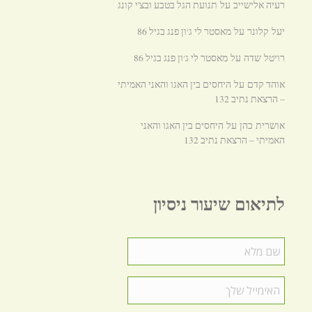
רעיה אלישייב
תנועת הגל בטבע ובצ'י קונג
על
מאסטר לי ג׳ון פנג בגיל 86
יעל קלונר
על
מאסטר לי ג׳ון פנג בגיל 86
רויטל שדה
על
אוהד קדם
היחסים בין האגו והאני האמיתי
על
– הרצאת נתיב 132
היחסים בין האגו והאני
אושרית כהן
על
האמיתי – הרצאת נתיב 132
לתיאום שיעור ניסיון
שם
מלא
*
האימייל
שלך
*