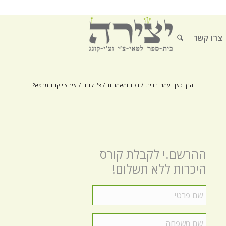
צרו קשר
הנך כאן:
עמוד הבית
/
בלוג ומאמרים
/
צ'י קונג
/
איך צ'י קונג מרפא?
ההרשם.י לקבלת קורס
היכרות ללא תשלום!
שם
פרטי
*
שם