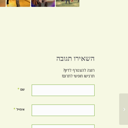
השאירו תגובה
רוצה להצטרף לדיון?
תרגישו חופשי לתרום!
*
שם
צ'י קונג וטיגריסים. על מתח
*
אימייל
כרוני וריפוי עצמי...