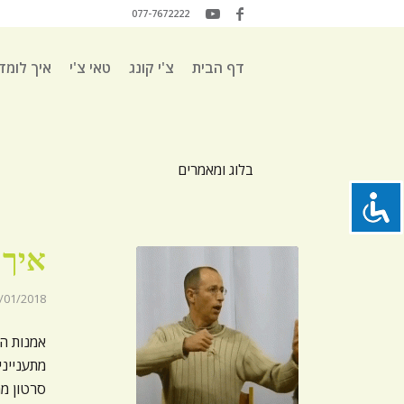
077-7672222
דף הבית
צ'י קונג
טאי צ'י
איך לומד
בלוג ומאמרים
איך 
/01/2018
אמנות ה
מתענייני
סרטון מ