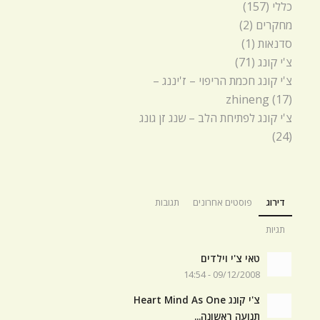
כללי
(157)
מחקרים
(2)
סדנאות
(1)
צ'י קונג
(71)
צ'י קונג חכמת הריפוי – ז'יננג –
zhineng
(17)
צ'י קונג לפתיחת הלב – שנג זן גונג
(24)
דירוג
פוסטים אחרונים
תגובות
תגיות
טאי צ'י וילדים
09/12/2008 - 14:54
צ'י קונג Heart Mind As One
תנועה ראשונה...