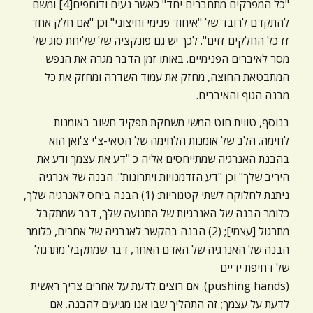
"כל המפרקים מתחברים יחד" כאשר נעים ודוחפים[4] ומשם
להתקדם לרובד של "איחוד פנימי וחיצוני" וכן "אם חלק אחד
זז כל החלקים זזים". לכך יש גם פונקציה של שליחת סוג של
מסר לאיברים הפנימיים. באותו זמן הדבר מגרה את הנפש
המתבטאת החוצה, מחזק את עמוד השדרה ומחזק את כל
מבנה הגוף והאיברים.
בנוסף, טווית חוט המשי משחקת תפקיד חשוב באומנות
לחימה. הלב של אומנות הלחימה של הטאי-צ'י צ'ואן הוא
בהבנת האנרגיה שמתייחסים אליה כ "דע את עצמך ודע את
היריב שלך" וכן "דע הזדמנויות ויתרונות". הבנה של אנרגיה
ניתנת לחלוקה לשתי קטגוריות: (1) הבנה ביחס לאנרגיה שלך,
כלומר הבנה של האנרגיות של התנועה שלך, דבר שמתקבל
מתרגול [עצמי]; (2) הבנה בהקשר לאנרגיה של אחרים, כלומר
הבנה של האנרגיה של האדם האחר, דבר שמתקבל מתרגול
של דחיפת ידיים
(pushing hands). אם רוצים לדעת על אחרים צריך ראשית
לדעת על עצמך; זה התהליך שבו אנו מגיעים להבנה. אם