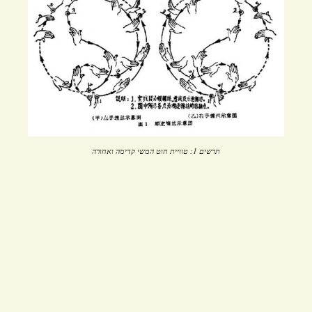
תרשים 1: טוויית חוט המשי קדימה ואחורה