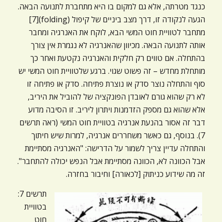
כנגד מטרתה, אלא גם למקום בו היא מתחברת לתנועה הבאה.
הגעה לנקודה זו, דרך מצב ביניים של קיפול (folding)[7]
מתחבר לטוויית חוט המשי הבא, לוקח את האנרגיה ומחבר
אותה לתנועה הבאה. מכיוון שהאנרגיה לא נגמרת אין צורך
בהתחלה. אם טווים רק חלקית והאנרגיה נקטעת ואחר כך
מותחלת מחדש – זה פשוט שגוי. ברגע שלטוויית חוט המשי יש
סוף והתחלה נוצר סדק או נוצרת פתיחה. סדק או פתיחה זו
לא רק שהוא גורם לאובדן הפונקציה של להוביל את היריב,
אלא שהוא גם מספק הזדמנות ויתרון ליריב. זו הסיבה מדוע
דבר זה אסור בהנעת אנרגיה בטוויית חוט המשי (ראה תרשים
7). בנוסף, גם כאשר משחררים אנרגיה, למרות שיש חיתוך
והתחלה עדיין צריך לשמור על הדרישה: "האנרגיה מסתיימת
אבל הכוונה לא, הכוונה מסתיימת אבל הנפש יכולה להתחבר".
זה מה שידוע כניתוק [לכאורה] וחיבור בחזרה.
תרשים 7:
בטוויית
חוט