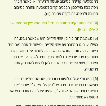
מהמפסעה קדימה בסיבוב פנימה ולמעלה, או כאשר הברך
מסתובבת באלכסון מבפנים קרוב למפסעה אחורה בסיבוב
החוצה ולמטה, זה נקרה אחורה (ni).
[4] "כל המפרקים מחוברים יחד" הוא המאפיין החמישי של
טאי-צ'י צ'ואן.
[5] משמעות החיבור בין שתי הידיים היא שכאשר נעים, זה
כאילו יש חוט המחבר את שתי הידיים, וכאשר יד אחת נעה היד
השנייה נעה תחת התנאי שהיא יכולה לשמור על החוט במצב
מתוח עם אנרגית פאנג. כלומר צריך תמיד לשמור על אנרגית
פאנג בין שתי הידיים דבר שגורם להן לרצות להתרחק אחת
מהשנייה.
[6] נפש וצ'י יכולים להיות מרוממים, ושניהם יכולים להיות
מושארים בפנים. זו הסיבה ש-"דיון על טאי-צ'י" אומר: "אם
רוצים לרומם את הנפש והצ'י, ראשית יש לרומם את הנפש ואז
הנפש לא מתפזרת".