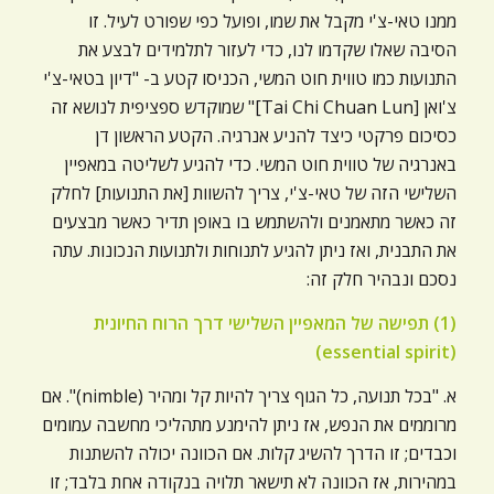
ממנו טאי-צ'י מקבל את שמו, ופועל כפי שפורט לעיל. זו
הסיבה שאלו שקדמו לנו, כדי לעזור לתלמידים לבצע את
התנועות כמו טווית חוט המשי, הכניסו קטע ב- "דיון בטאי-צ'י
צ'ואן [Tai Chi Chuan Lun]" שמוקדש ספציפית לנושא זה
כסיכום פרקטי כיצד להניע אנרגיה. הקטע הראשון דן
באנרגיה של טווית חוט המשי. כדי להגיע לשליטה במאפיין
השלישי הזה של טאי-צ'י, צריך להשוות [את התנועות] לחלק
זה כאשר מתאמנים ולהשתמש בו באופן תדיר כאשר מבצעים
את התבנית, ואז ניתן להגיע לתנוחות ולתנועות הנכונות. עתה
נסכם ונבהיר חלק זה:
(1) תפישה של המאפיין השלישי דרך הרוח החיונית
(essential spirit)
א. "בכל תנועה, כל הגוף צריך להיות קל ומהיר (nimble)". אם
מרוממים את הנפש, אז ניתן להימנע מתהליכי מחשבה עמומים
וכבדים; זו הדרך להשיג קלות. אם הכוונה יכולה להשתנות
במהירות, אז הכוונה לא תישאר תלויה בנקודה אחת בלבד; זו