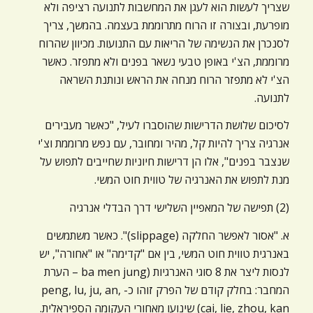
שצריך לעשות הוא לעגן את המחשבות לתנועה רציפה ולא
מופרעת, ובצורה זו הרוח מתרוממת בעצמה. בהמשך, צריך
לסנכרן את הנשימה של הריאות עם התנועות. מכיוון שהרוח
מרוממת, הצ'י באופן טבעי נשאר בפנים ולא מתפזר. כאשר
הצ'י לא מתפזר הרוח מנחה את הראש ונותנת השראה
לתנועה.
לסיכום שלושת הדרישות שהוסברו לעיל, "כאשר מעבירים
אנרגיה צריך להיות קל, מהיר ומחובר, עם נפש מרוממת וצ'י
שנצבר בפנים", אלו הן דרישות חיוניות שחייבים לתפוש על
מנת לתפוש את האנרגיה של טווית חוט המשי.
(2) תפישה של המאפיין השלישי דרך הבדלי אנרגיה
א. "אסור לאפשר החלקה (slippage)". כאשר משתמשים
באנרגית טווית חוט המשי, בין אם "קדימה" או "אחורה", יש
לנסות ליצר את 8 סוגי האנרגיות (ba men jung – הערת
המחבר: בחלק קודם של הפרק זוהו כ- peng, lu, ju, an,
cai, lie, zhou, kan) שינועו מאחורי העקומה הספיראלית.