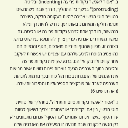
ב. "אסור לאפשר נקודות פריצה (indenting) ובליטה
(protruding)" במשך כל התהליך, הדרך שבה משתמשים
בטוויית חוט המשי צריכה להיות בעקומה חלקה, היוצרת
תנועה חלקה ומאוזנת. באותו זמן, נדרש להיות רך ומלא
בגמישות, וזו דרך אחת למנוע נקודות פריצה או בליטה. גם
כאשר משחררים אנרגיה עדיין צריך להתנועע כמו שוט גמיש.
בצורה זו, מכיוון שהגוף והידיים מוארכים, הגוף והגפיים הם
כמו צמיג מנופח ולמגע שלהם עם עצמים יש אפשרות לעקוב
אחר קווים ולדבוק אליהם. ברגע שקימות נקודות פריצה
ובליטה בתוך האנרגיה הנעה נוצרות פינות וזוויות אשר מביאות
את הפגמים של התנגדות בכוח מול כוח ובכך גורמות לתנועת
האנרגיה לאבד את פונקצית הספיראליות והסיבוביות שלה.
(ראה תרשים 6)
ג. "אסור לאפשר נקודות סיום והתחלה". בתהליך של טוויית
חוט המשי, בין אם "קדימה" או "אחורה" צריך לשאוף לטוות
עד הסוף. כאשר אנחנו אומרים "עד הסוף" אנחנו מתכוונים לא
רק הגעה לנקודה שבה תנועה זו מפעילה את האנרגיה שלה