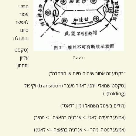
המשי
אסור
לאפשר
סיום
והתחלה
(טקסט
עליון
תרשים 7
ותחתון
"בקטע זה אסור שיהיה סיום או התחלה")
(טקסט שמאלי וימני: "אזור מעבר (transition) וקיפול
(folding)")
(מילים בעיגול משמאל וימין: "לאט")
(אמצע למעלה: לאט–> אנרגיה בהאצה –> מהיר)
(אמצע למטה: מהר –> אנרגיה בהאצה –> לאט))