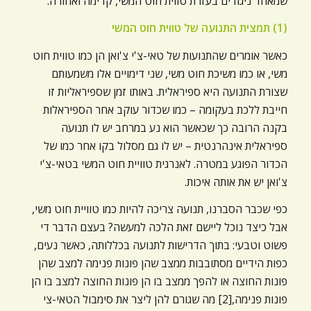
שמאחד ניגודים בעזרת טווית חוט המשי, קדימה ואחורה.
(1) תמצית התנועה של טווית חוט המשי
כאשר אומרים שהתנועות של טאי-צ'י צ'ואן הן כמו טווית חוט
משי, או כמו משיכת חוט משי, שני דימויים אלו משמעותם
שצורת התנועה היא ספיראלית. באותו זמן שספיראליות זו
חייבת ללכת בעקומה – כמו שכדור עוקב אחר הספיראלות
בקנה הרובה כך שכאשר הוא נע במרחב יש לו תנועה
ספיראלית אינהרנטית – יש לו גם מסלול בקו אחר כמו של
הכדור הפוגע במטרה. לאנרגית טוויית חוט המשי בטאי-צ'י
צ'ואן יש את אותה איכות.
כפי שכבר הסברנו, תנועה צריכה להיות כמו טוויית חוט משי,
אבל כיצד נוכל ליישם זאת הלכה למעשה? בעצם הדבר די
פשוט וטבעי: בתוך הדרישות לתנועה בכללותה, כאשר נעים,
כפות הידיים מסתובבות ממצב שהן פונות פנימה למצב שהן
פונות החוצה או להפך ממצב בו הן פונות החוצה למצב בו הן
פונות פנימה,[2] מה שגורם להן ליצר את סימבול הטאי-צי