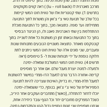
פונות החוצה למצב שהן פונות פנימה. בתוך טיפוס זה הרוב
מורכב מאנרגית לו (lu – roll back) ) ראה קווים מקווקווים
בתרשים 1). שתי קטגוריות אלו של טווית חוט המשי קיימות
בכל שלב של תנועת טאי צ'י צ'ואן והן מושרות לתוך התנועה
מתחילתה ועד סופה. כתוצאה מכך, בתוך כל התנועות מוכלת
ההתחלפות בין שתי האנרגיות: פאנג ולו, הן הניגוד הבסיסי
בתוך כל התנועות ובאותו זמן הן משתנות כל אחת לשנייה בתוך
קונטקסט מאוחד. כתוצאה משנויים הנובעים מתנוחות שונות
ומעברים, שני סוגים אלה של טווית חוט המשי ניתנים לתת
חלוקה נוספת על ידי תנוחות שונות ל- 5 טיפוסים (ראה
תרשים 4). טווית חוט המשי המשלבת שמאלה-ימינה
ולמעלה-למטה יוצרת מעגל שלם. אם אחר כך מוסיפים
קדימה-אחורה הדבר גורם למעגל הדו-ממדי במישור להשתנות
למעגל תלת-ממדי, וזו בדיוק האיכות שצריכה להיות לתנועה
הספיראלית של טאי צ'י צ'ואן. בנוסף, כדי ששמאלה-ימינה
יוכלו לחזור להתחלה, [כאשר] מתחברים ועוקבים אחר היריב,
כשכל המפרקים מחוברים יחד וכל הגוף עובד כיחידה אחת,
אנחנו מוסיפים שני זוגות נוספים גדול-קטן והתקדמות-נסיגה,