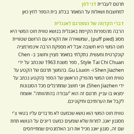
תרגום לעברית
דני לפן
ניגודיות כהה
brightness_low
למחשבות ושאלות על המאמר בבלוג בית הספר לחץ כאן
הוסף קו תחתון לקישורים
format_underlined
דברי הקדמה של המתרגם לאנגלית
סמן קישורים
font_download
הרבה מהספרות הקיימת באנגלית בנושא טווית חוט המשי היא
מסוג (puff pied) , שמשאירה את הקורא עם הרושם שטוויית
לאפס
cached
חוט המשי היא חשובה אבל לא מספקת הרבה אינפורמציה
את
קונקרטית ומעשית. נתקלתי במאמר מצוין וחשוב ב- Chen
כל
Style Tai Chi Chuan , ספר משנת 1963 שנכתב על ידי
האפשרויות
Shen Jiazhen ו- Gu Liuxin. בהמשך תרגום של הקטע על
טווית חוט המשי מהפרק הראשון של הספר (הקטע נכתב על
ידי Shen Jiazhen). אני חושב שמתרגלים מכל הסגנונות
ימצאו בו עניין. תרגום זה הוא "עבודה בהתהוותה". אשמח
לקבל את הערותיכם ותיקוניכם.
טווית חוט המשי הוא נושא שכמעט לא מדברים עליו בטאי צ'י
מסגנון יאנג. למרות שלא שומעים כמעט דיונים על הנושא תחת
שם זה, סגנון יאנג מכיל את רוב האלמנטים שמתייחסים