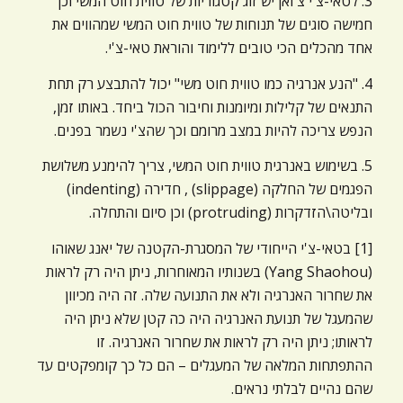
3. לטאי-צ'י צ'ואן יש זוג קטגוריות של טווית חוט המשי וכן
חמישה סוגים של תנוחות של טווית חוט המשי שמהווים את
אחד מהכלים הכי טובים ללימוד והוראת טאי-צ'י.
4. "הנע אנרגיה כמו טווית חוט משי" יכול להתבצע רק תחת
התנאים של קלילות ומיומנות וחיבור הכול ביחד. באותו זמן,
הנפש צריכה להיות במצב מרומם וכך שהצ'י נשמר בפנים.
5. בשימוש באנרגית טווית חוט המשי, צריך להימנע משלושת
הפגמים של החלקה (slippage) , חדירה (indenting)
ובליטה\הזדקרות (protruding) וכן סיום והתחלה.
[1] בטאי-צ'י הייחודי של המסגרת-הקטנה של יאנג שאוהו
(Yang Shaohou) בשנותיו המאוחרות, ניתן היה רק לראות
את שחרור האנרגיה ולא את התנועה שלה. זה היה מכיוון
שהמעגל של תנועת האנרגיה היה כה קטן שלא ניתן היה
לראותו; ניתן היה רק לראות את שחרור האנרגיה. זו
ההתפתחות המלאה של המעגלים – הם כל כך קומפקטים עד
שהם נהיים לבלתי נראים.