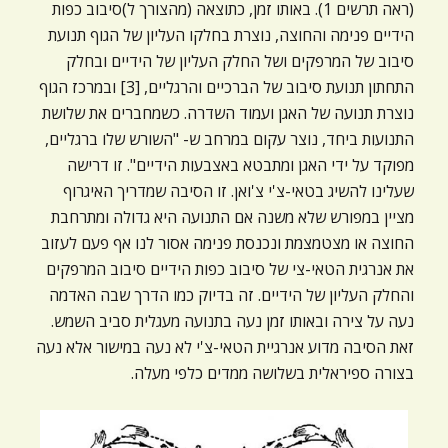
(ראה תרשים 1). באותו זמן, כתוצאה (מהצורך ל)סיבוב כפות
הידיים פנימה והחוצה, נוצרת בחלקו העליון של הגוף תנועת
סיבוב של המרפקים ושל החלק העליון של הידיים ובחלק
התחתון תנועת סיבוב של הברכיים והרגליים, [3] ובמרכז הגוף
נוצרת תנועה של האגן ועמוד השדרה. כשמחברים את שלושת
התנועות ביחד, נוצר עקום במרחב ש- "השורש שלו ברגליים,
מפוקד על ידי האגן ומתבטא באצבעות הידיים". זו דרישה
שעלינו להשיג בטאי-צ'י צ'ואן. זו הסיבה שמדריך האיגרוף
מציין במפורש שלא משנה אם התנועה היא גדולה ומתרחבת
החוצה או מצטמצמת ונכנסת פנימה אסור לנו אף פעם לעזוב
את אנרגית הטאי-צי של סיבוב כפות הידיים סיבוב המרפקים
והחלק העליון של הידיים. זה בדיוק כמו הדרך שבה האדמה
נעה על צירה ובאותו זמן נעה בתנועה מעגלית סביב השמש.
זאת הסיבה מדוע אנרגיית הטאי-צ'י לא נעה במישור אלא נעה
בצורה ספיראלית בשלושה ממדים כלפי מעלה.