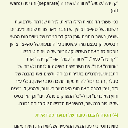
"קדימה",שמאל "אחורה",הפרדה (separate) והדיפה (ward
off).
כפי ששתי הדוגמאות הללו מראות, למרות שנדמה שלתנועות
השונות של טאי-צ'י צ'ואן יש הרבה מאד צורות שונות ומעברים
שונים, כאשר בוחנים אותן מנקודת המבט של טווית חוט המשי
הבסיסי, הן בעצם מאד פשוטות. כל התנועות של טאי-צ'י צ'ואן
נופלות לתוך אחת משלוש קטגוריות של טווית חוט המשי:
""קדימה" כפול", ""אחורה" כפול" או- ""קדימה" אחד
"אחורה" אחד". אם משתמשים בשיטה זו לנתח ולעבוד על
התבנית שמתרגלים בתדירות גבוהה, ולשים זאת במבנה של
טבלה, הדבר יכול להוות מקור תמיכה טוב לאימון. בכלי עזר
כזה, ניתן להבהיר את סוגי האנרגיות השונות, ולהגיע ל- "פנים
וחוץ מתלכדים" וכן ל-"כל המפרקים מתלכדים" וכך על בסיס
של שיפור בגמישות, להשיג את הדרישה של תנוחה נכונה.
(4) הגעה להבנה טובה של תנועה ספיראלית
טווית חוטדני לפן, המשי, המאפיין השלישי הזה, היא המקום