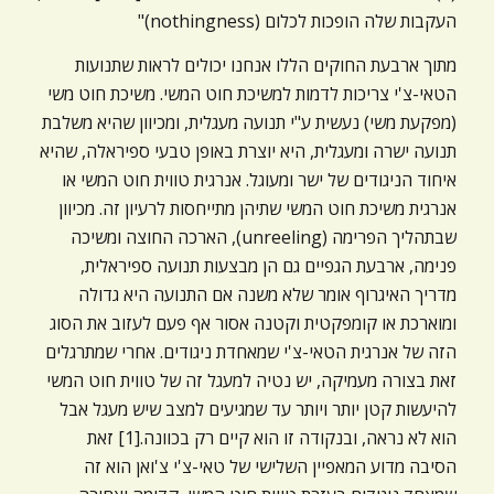
העקבות שלה הופכות לכלום (nothingness)"
מתוך ארבעת החוקים הללו אנחנו יכולים לראות שתנועות
הטאי-צ'י צריכות לדמות למשיכת חוט המשי. משיכת חוט משי
(מפקעת משי) נעשית ע"י תנועה מעגלית, ומכיוון שהיא משלבת
תנועה ישרה ומעגלית, היא יוצרת באופן טבעי ספיראלה, שהיא
איחוד הניגודים של ישר ומעוגל. אנרגית טווית חוט המשי או
אנרגית משיכת חוט המשי שתיהן מתייחסות לרעיון זה. מכיוון
שבתהליך הפרימה (unreeling), הארכה החוצה ומשיכה
פנימה, ארבעת הגפיים גם הן מבצעות תנועה ספיראלית,
מדריך האיגרוף אומר שלא משנה אם התנועה היא גדולה
ומוארכת או קומפקטית וקטנה אסור אף פעם לעזוב את הסוג
הזה של אנרגית הטאי-צ'י שמאחדת ניגודים. אחרי שמתרגלים
זאת בצורה מעמיקה, יש נטיה למעגל זה של טווית חוט המשי
להיעשות קטן יותר ויותר עד שמגיעים למצב שיש מעגל אבל
הוא לא נראה, ובנקודה זו הוא קיים רק בכוונה.[1] זאת
הסיבה מדוע המאפיין השלישי של טאי-צ'י צ'ואן הוא זה