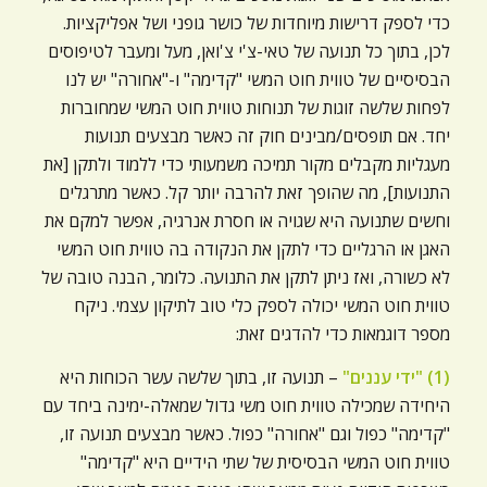
כדי לספק דרישות מיוחדות של כושר גופני ושל אפליקציות.
לכן, בתוך כל תנועה של טאי-צ'י צ'ואן, מעל ומעבר לטיפוסים
הבסיסיים של טווית חוט המשי "קדימה" ו-"אחורה" יש לנו
לפחות שלשה זוגות של תנוחות טווית חוט המשי שמחוברות
יחד. אם תופסים/מבינים חוק זה כאשר מבצעים תנועות
מעגליות מקבלים מקור תמיכה משמעותי כדי ללמוד ולתקן [את
התנועות], מה שהופך זאת להרבה יותר קל. כאשר מתרגלים
וחשים שתנועה היא שגויה או חסרת אנרגיה, אפשר למקם את
האגן או הרגליים כדי לתקן את הנקודה בה טווית חוט המשי
לא כשורה, ואז ניתן לתקן את התנועה. כלומר, הבנה טובה של
טווית חוט המשי יכולה לספק כלי טוב לתיקון עצמי. ניקח
מספר דוגמאות כדי להדגים זאת:
(1) "ידי עננים"
– תנועה זו, בתוך שלשה עשר הכוחות היא
היחידה שמכילה טווית חוט משי גדול שמאלה-ימינה ביחד עם
"קדימה" כפול וגם "אחורה" כפול. כאשר מבצעים תנועה זו,
טווית חוט המשי הבסיסית של שתי הידיים היא "קדימה"