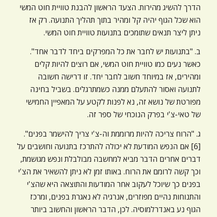
הדרך להשיג מהירות. הצעד הראשון להבנת טוויית חוט המשי
הוא שכל הגוף יהיה קל ומהיר בתוך תהליך התנועה. רק אז
ניתן ליצר תנאים שתומכים בתנועות טוויית חוט המשי.
ב. "בתנועות יש לחבר את כל המפרקים ביחד לדבר אחד".
כאשר נעים כמו טוויית חוט המשי, אם רוצים להיות קלים
ומהירים, אז במיוחד חשוב לחבר יחד. זו דרישה חשובה
לתנועה ואסור להתעלם ממנה כשמתרגלים. בשביל בחינה
מפורטת של נושא זה, נא לפנות לקטע על המאפיין החמישי
של טאי-צ'י בפרק הנוכחי של ספר זה.
ג. "הרוח צריכה להיות מרוממת וה-צ'י צריך להישמר בפנים".
[6] אם הנפש המודעת לא יכולה להתרכז בתנועה וחושבים על
דברים אחרים הדבר מביא למחשבה מבולבלת ונפש מגושמת,
וכך קשה לרומם את הרוח. באותו זמן לא ניתן להשאיר את הצ'י
בפנים כך שיוכל לעקוב אחר המודעות והתוצאה היא שהצ'י
והתנוחות נהיים מפוזרים, אנרגיה לא נאגרת בפנים, ומרכז
הגוף נע באנדרלמוסיה. לכן, הדבר הראשון והחשוב ביותר