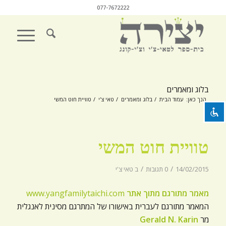
077-7672222
השבת את ההבזקים
visibility_off
סמן כותרות
title
בלוג ומאמרים
צבע רקע
settings
הנך כאן:
עמוד הבית
/
בלוג ומאמרים
/
טאי צ'י
/
טוויית חוט המשי
זום (הקטנה)
zoom_out
זום (הגדלה)
zoom_in
טוויית חוט המשי
הקטנת גופן
remove_circle_outline
/
/
14/02/2015
0 תגובות
ב
טאי צ'י
הגדלת גופן
add_circle_outline
גופן קריא
מאמר מתורגם מתוך אתר
www.yangfamilytaichi.com
spellcheck
המאמר מתורגם לעברית באישורו של המתרגם מסינית לאנגלית
ניגודיות בהירה
brightness_high
מר
Gerald N. Karin