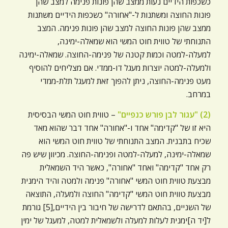
כשכפות הידיים נעות ממצב שהן פונות פנימה למצב שהן
פונות החוצה ומשתנות ל-"אחורה" כשכפות הידיים משתנות
ממצב שהן פונות החוצה למצב שהן פונות פנימה. המצב
התנוחתי של טווית חוט המשי הוא שמאלה-ימינה,
למעלה-למטה וכמות קטנה של פנימה-החוצה. שמאלה-ימינה
ולמעלה-למטה יוצרות מעגל דו-ממדי. אם מצליחים להוסיף
מעט פנימה-החוצה, ניתן להפוך זאת למעגל תלת-ממדי
במרחב.
(2) "עגור לבן פורש כנפיים"
– טווית חוט המשי הבסיסית
היא זו של "קדימה" אחד ו-"אחורה" אחד דבר שהוא מאד
שכיח בתבנית. המצב התנוחתי של טווית חוט המשי הוא
שמאלה-ימינה, למעלה-למטה ופנימה-החוצה. מכיוון שיש פה
רק אחד "קדימה" ואחד "אחורה", כאשר היד השמאלית
מבצעת טווית חוט המשי "אחורה" פנימה ולמטה והיד הימנית
מבצעת טווית חוט המשי "קדימה" החוצה ולמעלה, התוצאה
של השניים, בהתאם לדרישה של חיבור בין הידיים,[5] גורמת
ל[יד ה]ימנית לעלות למעלה ולשמאלית למטה, למעגל של ימין