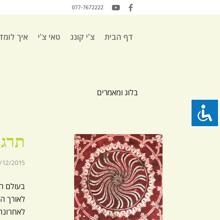
077-7672222
דף הבית
צ'י קונג
טאי צ'י
איך לומד
בלוג ומאמרים
תרגו
/12/2015
בעולם ה
לאורך הד
לאחרונה 