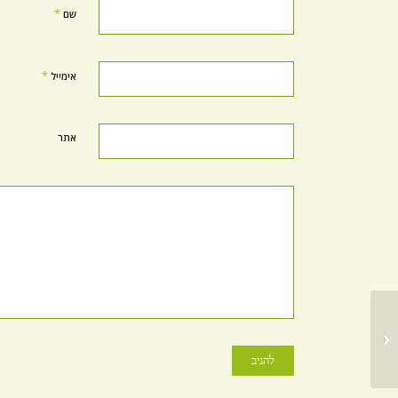
*
שם
*
אימייל
אתר
מה הייחוד של שיטת צ'י
קונג לפתיחת הלב?