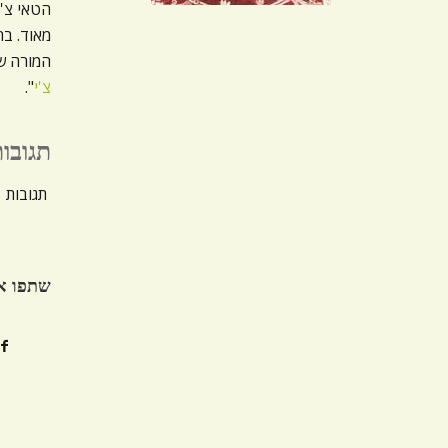
הטאי צ'י
מאוד. בת
המורה של
צ'י
".
תגובו
תגובות
שתפו א