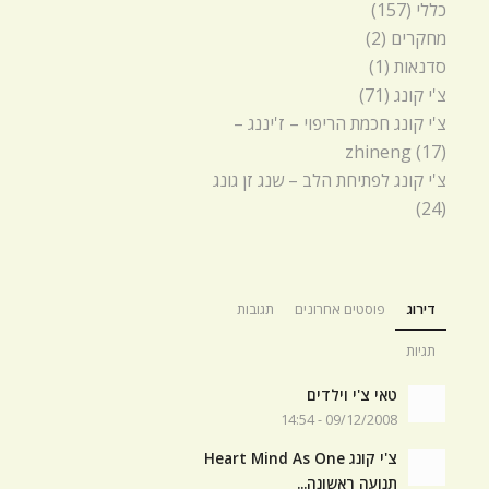
כללי
(157)
מחקרים
(2)
סדנאות
(1)
צ'י קונג
(71)
צ'י קונג חכמת הריפוי – ז'יננג –
zhineng
(17)
צ'י קונג לפתיחת הלב – שנג זן גונג
(24)
דירוג
פוסטים אחרונים
תגובות
תגיות
טאי צ'י וילדים
09/12/2008 - 14:54
צ'י קונג Heart Mind As One
תנועה ראשונה...