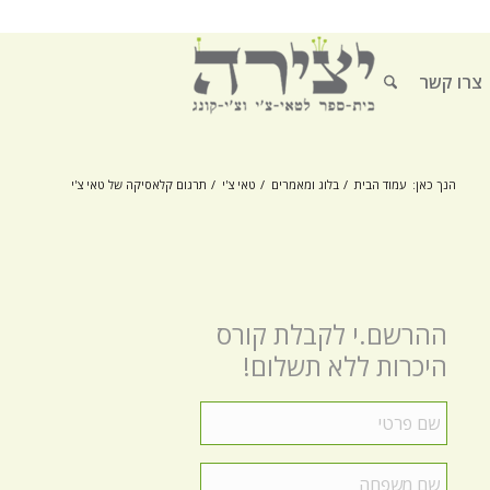
צרו קשר
הנך כאן:
עמוד הבית
/
בלוג ומאמרים
/
טאי צ'י
/
תרגום קלאסיקה של טאי צ'י
ההרשם.י לקבלת קורס
היכרות ללא תשלום!
שם
פרטי
*
שם