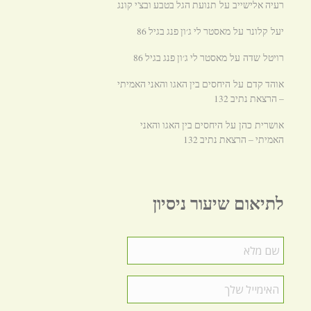
רעיה אלישייב
תנועת הגל בטבע ובצ'י קונג
על
מאסטר לי ג׳ון פנג בגיל 86
יעל קלונר
על
מאסטר לי ג׳ון פנג בגיל 86
רויטל שדה
על
אוהד קדם
היחסים בין האגו והאני האמיתי
על
– הרצאת נתיב 132
היחסים בין האגו והאני
אושרית כהן
על
האמיתי – הרצאת נתיב 132
לתיאום שיעור ניסיון
שם
מלא
*
האימייל
שלך
*