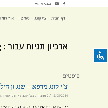
077-7672222
דף הבית
צ'י קונג
טאי צ'י
איך לומד
ארכיון תגיות עבור : shang-zhen-healing-gong
פוסטים
צ'י קונג מרפא – שנג זן הילינ
/
/
12/08/2014
0 תגובות
ב
צ'י קונג
,
צ'י קונג לפתיחת הל
לקראת החורף המתקרב, נלמד בקבוצות הצ'י קונ