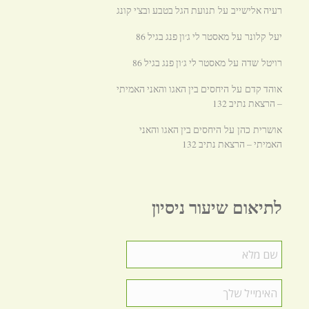
רעיה אלישייב
תנועת הגל בטבע ובצ'י קונג
על
מאסטר לי ג׳ון פנג בגיל 86
יעל קלונר
על
מאסטר לי ג׳ון פנג בגיל 86
רויטל שדה
על
אוהד קדם
היחסים בין האגו והאני האמיתי
על
– הרצאת נתיב 132
היחסים בין האגו והאני
אושרית כהן
על
האמיתי – הרצאת נתיב 132
לתיאום שיעור ניסיון
שם
מלא
*
האימייל
שלך
*