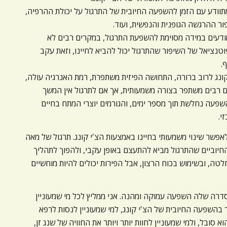
מתוודע עם הזמן להשפעה החיובית של התרגול על יכולת ההרפיה,
ור ההרגשה הגופנית והנפשית, ועוד.
ודעים במידה מסוימת להשפעת התרגול, במקרים רבים לא
נציאל של השיפור שהתרגול יכול להביא לחיינו, וזאת עקב
.
ונג לרוב ברורה, התחושה הפיזית משתפרת, רמת האנרגיה עולה,
ם רבים משתפר בצורה משמעותית, אך אם לתרגול אין המשך
ההשפעה נחלשת תוך מספר ימים, והגורמים יוצרי המתח בחיים
י.
אפשר שינוי משמעותי בחיינו באמצעות הצ'י קונג. תרגול של מאה
חיוביים שהתרגול מביא להתעצם באופן עקבי, ולהפוך לתהליך
לטה, ובשימוש בכוח הרצון, אבל הפירות יכולים להיות מוחשיים
סדרה שלה השפעה עמוקה ומהנה. אני ממליץ לכל מי שמעוניין
 בהשפעה החיובית של הצ'י קונג, למי שמעוניין לנסות לרפא
 סובל, ולמי שמעוניין לחוות יותר ויותר את החוויה של שנג זן,