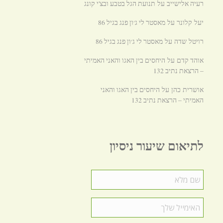
רעיה אלישייב
תנועת הגל בטבע ובצ'י קונג
על
מאסטר לי ג׳ון פנג בגיל 86
יעל קלונר
על
מאסטר לי ג׳ון פנג בגיל 86
רויטל שדה
על
אוהד קדם
היחסים בין האגו והאני האמיתי
על
– הרצאת נתיב 132
היחסים בין האגו והאני
אושרית כהן
על
האמיתי – הרצאת נתיב 132
לתיאום שיעור ניסיון
שם
מלא
*
האימייל
שלך
*