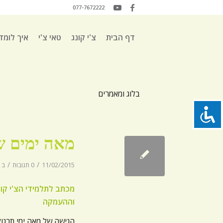
077-7672222
דף הבית
צ'י קונג
טאי צ'י
איך לומד
בלוג ומאמרים
מאה ימים ש
/
/
11/02/2015
0 תגובות
ב
מכתב לתלמידי הצ'י קונ
וההעמקה
הגישה של מאה ימי תרגול