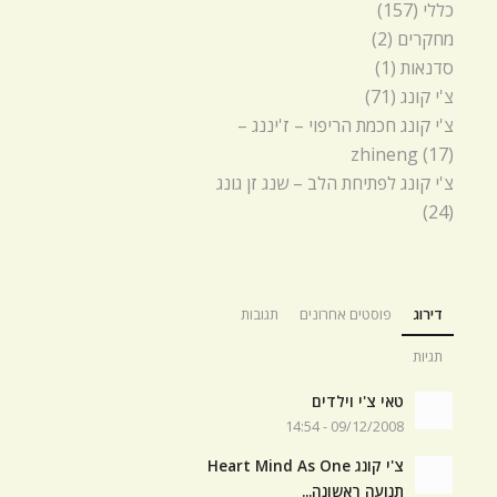
כללי
(157)
מחקרים
(2)
סדנאות
(1)
צ'י קונג
(71)
צ'י קונג חכמת הריפוי – ז'יננג –
zhineng
(17)
צ'י קונג לפתיחת הלב – שנג זן גונג
(24)
דירוג
פוסטים אחרונים
תגובות
תגיות
טאי צ'י וילדים
09/12/2008 - 14:54
צ'י קונג Heart Mind As One
תנועה ראשונה...