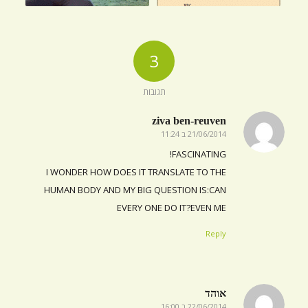
3
תגובות
ziva ben-reuven
21/06/2014 ב 11:24
אומר:
FASCINATING!
I WONDER HOW DOES IT TRANSLATE TO THE
HUMAN BODY AND MY BIG QUESTION IS:CAN
EVERY ONE DO IT?EVEN ME
Reply
אוהד
22/06/2014 ב 16:00