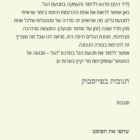
(ליד הים) סדנא ללימוד והעמקה בתנועת הגל.
ניגודיות כהה
brightness_low
כאן אפשר לראות את אחת ההדגמות היפות ביותר שראיתי
הוסף קו תחתון לקישורים
format_underlined
לתנועת גלים. מה שרואים זה סדרה של מטוטלות שלכל אחת
מהן תדר שונה (זמן של מחזור תנועה). התוצאה מרהיבה.
סמן קישורים
font_download
מבחינתי, מכונת הגלים היפה הזו, מראה לנו שכל מה שצריך
זה להרפות בצורה הנכונה.
לאפס
cached
את
אפשר ללמוד את תנועת הגל בסדנת "הגל – תנועה אל
כל
החופש" שמתקיימת מדי קיץ בשדות ים.
האפשרויות
תגובות בפייסבוק
תגובות
שתפו את הפוסט