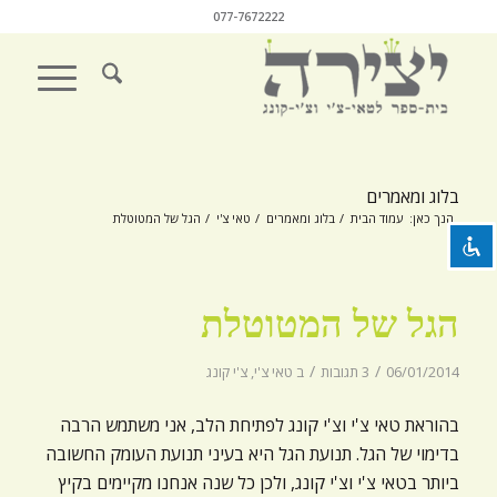
077-7672222
השבת את ההבזקים
visibility_off
סמן כותרות
title
בלוג ומאמרים
צבע רקע
settings
הנך כאן:
עמוד הבית
/
בלוג ומאמרים
/
טאי צ'י
/
הגל של המטוטלת
זום (הקטנה)
zoom_out
זום (הגדלה)
zoom_in
הגל של המטוטלת
הקטנת גופן
remove_circle_outline
/
/
06/01/2014
3 תגובות
ב
טאי צ'י
,
צ'י קונג
הגדלת גופן
add_circle_outline
גופן קריא
בהוראת טאי צ'י וצ'י קונג לפתיחת הלב, אני משתמש הרבה
spellcheck
בדימוי של הגל. תנועת הגל היא בעיני תנועת העומק החשובה
ניגודיות בהירה
brightness_high
ביותר בטאי צ'י וצ'י קונג, ולכן כל שנה אנחנו מקיימים בקיץ