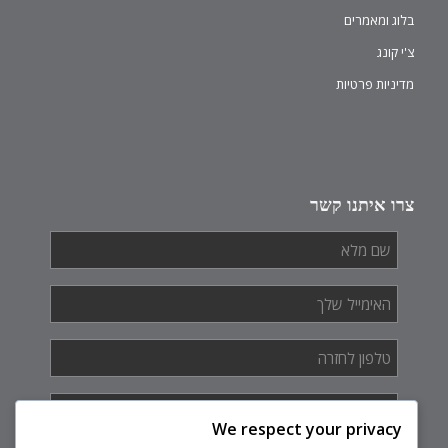
בלוג ומאמרים
צ'י קונג
מדיניות פרטיות
צרו איתנו קשר
שם
מלא
*
האימייל
שלך
*
טלפון
לחזרה
*
איך
אנחנו
We respect your privacy
יכולים