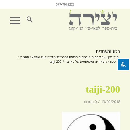
077-7672222
השבת את ההבזקים
visibility_off
סמן כותרות
title
בלוג ומאמרים
צבע רקע
settings
הנך כאן:
עמוד הבית
/
ברוכים הבאים למרכז ללימוד צ'י קונג וטאי צ'י מהבית
/
היסטוריה תיאוריה ופילוסופיה של טאי צ'י
/
taiji-200
זום (הקטנה)
zoom_out
זום (הגדלה)
zoom_in
taiji-200
הקטנת גופן
remove_circle_outline
הגדלת גופן
add_circle_outline
/
13/02/2018
0 תגובות
גופן קריא
spellcheck
ניגודיות בהירה
brightness_high