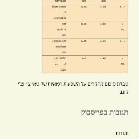
ניגודיות כהה
brightness_low
הוסף קו תחתון לקישורים
format_underlined
סמן קישורים
font_download
לאפס
cached
את
כל
האפשרויות
טבלת סיכום מחקרים על השפעות רפואיות של טאי צ'י וצ'י
קונג
תגובות בפייסבוק
תגובות