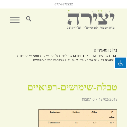
077-7672222
השבת את ההבזקים
visibility_off
סמן כותרות
title
בלוג ומאמרים
צבע רקע
settings
הנך כאן:
עמוד הבית
/
ברוכים הבאים למרכז ללימוד צ'י קונג וטאי צ'י מהבית
/
שימושים רפואיים של טאי-צ'י וצ'י-קונג
/
טבלת-שימושים-רפואיים
זום (הקטנה)
zoom_out
זום (הגדלה)
zoom_in
טבלת-שימושים-רפואיים
הקטנת גופן
remove_circle_outline
הגדלת גופן
add_circle_outline
/
13/02/2018
0 תגובות
גופן קריא
spellcheck
ניגודיות בהירה
brightness_high