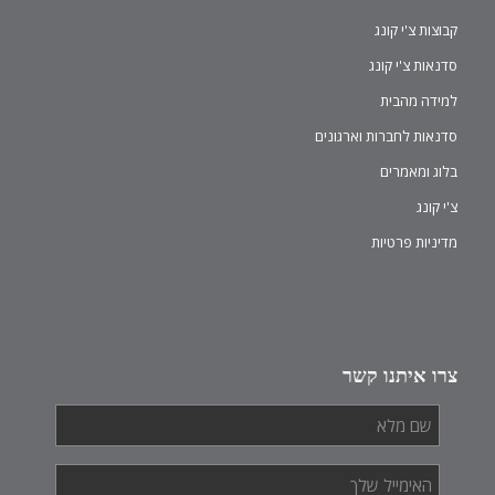
קבוצות צ'י קונג
סדנאות צ'י קונג
למידה מהבית
סדנאות לחברות וארגונים
בלוג ומאמרים
צ'י קונג
מדיניות פרטיות
צרו איתנו קשר
שם
מלא
*
האימייל
שלך
*