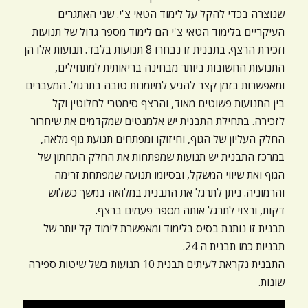
ניגודיות כהה
brightness_low
שנוצרה בכדי להקל על לימוד הטאי צ'י. שני האתגרים
העיקריים בלימוד הטאי צ'י הם לימוד מספר גדול של תנועות
הוסף קו תחתון לקישורים
format_underlined
וזכירת הרצף. בתבנית זו נבחרו 8 תנועות בלבד. תנועות אלו הן
סמן קישורים
font_download
התנועות החשובות ביותר מבחינה בריאותית למתחילים,
ומאפשרות בזמן קצר להגיע למיומנות טובה בתרגול. המעברים
לאפס
cached
בין התנועות פשוטים מאוד, והרצף סימטרי לחלוטין וקל
את
לזכירה. בתחילת התבנית יש אלמנטים שמקדמים את שיחרור
כל
החלק העליון של הגוף, וחיזוקו ומפתחים תנועת גוף מלאה,
האפשרויות
במרכז התבנית יש תנועות שמפתחות את החלק התחתון של
הגוף ואת שיווי המשקל, ובסיומו תנועה שמפתחת זרימה
והרמוניה. ניתן לתרגל את התבנית במלואה במשך כשלוש
דקות, ורצוי לתרגל אותה מספר פעמים ברצף.
תבנית זו נותנת בסיס בלימוד ומאפשרת לימוד קל יותר של
תבניות כמו תבנית ה 24.
התבנית נקראת לעיתים תבנית 10 תנועות בשל שיטות ספירה
שונות.