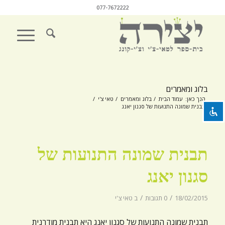
077-7672222
השבת את ההבזקים
visibility_off
סמן כותרות
title
בלוג ומאמרים
צבע רקע
settings
הנך כאן:
עמוד הבית
/
בלוג ומאמרים
/
טאי צ'י
/
תבנית שמונה התנועות של סגנון יאנג
זום (הקטנה)
zoom_out
זום (הגדלה)
zoom_in
תבנית שמונה התנועות של
הקטנת גופן
remove_circle_outline
הגדלת גופן
add_circle_outline
סגנון יאנג
גופן קריא
spellcheck
/
/
18/02/2015
0 תגובות
ב
טאי צ'י
ניגודיות בהירה
brightness_high
תבנית שמונה התנועות של סגנון יאנג היא תבנית מודרנית