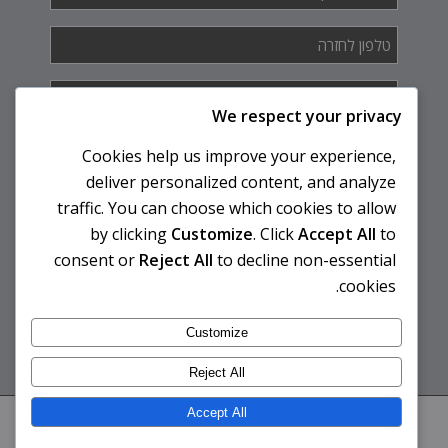
טלפון
לחזרה
*
איך
אנחנו
We respect your privacy
יכולים
לעזור
Cookies help us improve your experience,
לך?
deliver personalized content, and analyze
traffic. You can choose which cookies to allow
by clicking
Customize
. Click
Accept All
to
consent or
Reject All
to decline non-essential
cookies.
Customize
Reject All
Accept All
© 2026 לבית ספר יצירה ללימוד טאי צ'י וצ'י קונג ואוהד קדם | אפיון ובניית אתר -