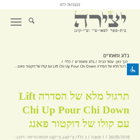
077-7672222
השבת את ההבזקים
visibility_off
סמן כותרות
title
בלוג ומאמרים
צבע רקע
settings
הנך כאן:
עמוד הבית
/
בלוג ומאמרים
/
כללי
/
תרגול מלא של הסדרה Lift Chi Up Pour Chi Down עם קולו של דוקטור פאנג...
זום (הקטנה)
zoom_out
זום (הגדלה)
zoom_in
תרגול מלא של הסדרה Lift
הקטנת גופן
remove_circle_outline
הגדלת גופן
Chi Up Pour Chi Down
add_circle_outline
גופן קריא
spellcheck
עם קולו של דוקטור פאנג
ניגודיות בהירה
brightness_high
/
/
26/05/2018
1 תגובה
ב
כללי
,
צ'י קונג
,
צ'י קונג חכמת הריפוי - ז'יננג -