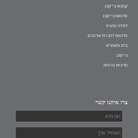
קבוצות צ'י קונג
סדנאות צ'י קונג
למידה מהבית
סדנאות לחברות וארגונים
בלוג ומאמרים
צ'י קונג
מדיניות פרטיות
צרו איתנו קשר
שם
מלא
*
האימייל
שלך
*