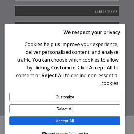
טלפון
לחזרה
*
איך
אנחנו
We respect your privacy
יכולים
לעזור
Cookies help us improve your experience,
לך?
deliver personalized content, and analyze
traffic. You can choose which cookies to allow
by clicking
Customize
. Click
Accept All
to
consent or
Reject All
to decline non-essential
cookies.
Customize
Reject All
Accept All
© 2026 לבית ספר יצירה ללימוד טאי צ'י וצ'י קונג ואוהד קדם | אפיון ובניית אתר -
קייסי וובסטודיו
| עיצוב אתר - עינת איני
THE-BRAND
Powered by