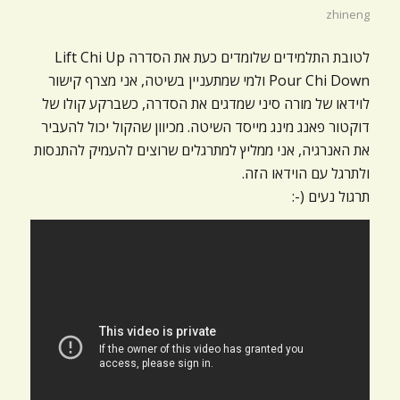
ניגודיות כהה
brightness_low
zhineng
הוסף קו תחתון לקישורים
format_underlined
לטובת התלמידים שלומדים כעת את הסדרה Lift Chi Up
Pour Chi Down ולמי שמתעניין בשיטה, אני מצרף קישור
סמן קישורים
font_download
לוידאו של מורה סיני שמדגים את הסדרה, כשברקע קולו של
דוקטור פאנג מינג מייסד השיטה. מכיוון שהקול יכול להעביר
לאפס
cached
את
את האנרגיה, אני ממליץ למתרגלים שרוצים להעמיק להתנסות
כל
ולתרגל עם הוידאו הזה.
האפשרויות
תרגול נעים (-: