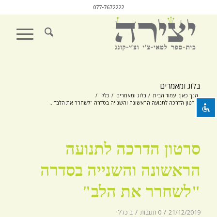
077-7672222
השבת את ההבזקים
visibility_off
סמן כותרות
title
בלוג ומאמרים
צבע רקע
settings
הנך כאן:
עמוד הבית
/
בלוג ומאמרים
/
כללי
/
סרטון הדרכה לתנועה הראשונה והשנייה בסדרה "לשחרר את הלב"...
זום (הקטנה)
zoom_out
זום (הגדלה)
zoom_in
סרטון הדרכה לתנועה
הקטנת גופן
remove_circle_outline
הגדלת גופן
add_circle_outline
הראשונה והשנייה בסדרה
גופן קריא
spellcheck
"לשחרר את הלב"
ניגודיות בהירה
brightness_high
/
/
21/12/2019
0 תגובות
ב
כללי