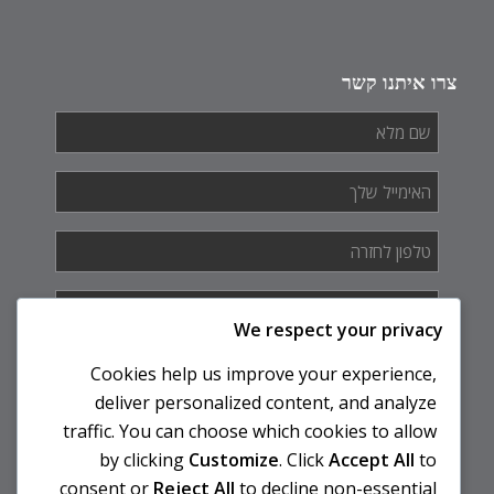
צרו איתנו קשר
שם
מלא
*
האימייל
שלך
*
טלפון
לחזרה
*
איך
אנחנו
We respect your privacy
יכולים
לעזור
Cookies help us improve your experience,
לך?
deliver personalized content, and analyze
traffic. You can choose which cookies to allow
by clicking
Customize
. Click
Accept All
to
consent or
Reject All
to decline non-essential