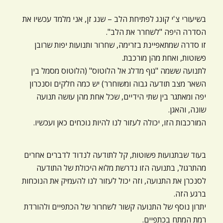
ניגודיות כהה
brightness_low
בשיעורי צ'י קונג לפתיחת הלב – שנג זן, אני מלמד עכשיו את
הוסף קו תחתון לקישורים
format_underlined
הסדרה היפה "לשחרר את הלב".
זו סדרה שמתאפיינת בזרימה, שחרור ותנועות יפות שרובן
סמן קישורים
font_download
פשוטות, ואחת מהן מורכבת.
לתנועה ששמה "גוף מדלג אל הלוטוס" (הלוטוס מסמל בין
לאפס
cached
את
השאר מצב תודעה גבוה ומשוחרר) יש כמה חלקים וסנכרון
כל
יפה ומאתגר בין שתי הידיים, שכל אחת מהן עושה תנועה
האפשרויות
שונה, והאגן.
המורכבות הזו, יכולה לעזור לנו להיות נוכחים כאן ועכשיו.
בעוד שבתנועות פשוטות, קל לתודעה לנדוד לדברים אחרים
מהתרגול, בתנועה הזו נדרשת מלוא היכולת של התודעה
לסנכרן את התנועה, וזה יכול לעזור לנו להעמיק את הנוכחות
ברגע הזה.
יתרון נוסף של התנועה קשור לשחרור של הכתפיים ולהורדת
רמת המתח בכתפיים.