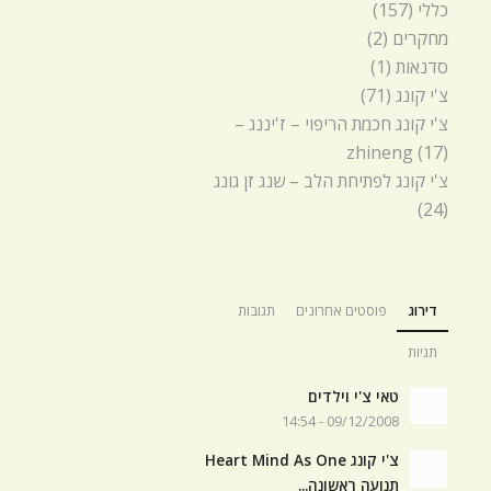
כללי
(157)
מחקרים
(2)
סדנאות
(1)
צ'י קונג
(71)
צ'י קונג חכמת הריפוי – ז'יננג –
zhineng
(17)
צ'י קונג לפתיחת הלב – שנג זן גונג
(24)
דירוג
פוסטים אחרונים
תגובות
תגיות
טאי צ'י וילדים
09/12/2008 - 14:54
צ'י קונג Heart Mind As One
תנועה ראשונה...