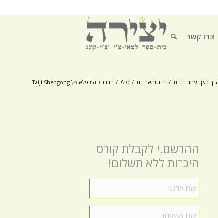
צרו קשר
נך כאן:
עמוד הבית
/
בלוג ומאמרים
/
כללי
/
התרגול המופלא של Taiji Shengong
ההרשם.י לקבלת קורס
היכרות ללא תשלום!
שם
פרטי
*
שם