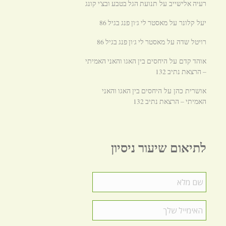
רעיה אלישייב
תנועת הגל בטבע ובצ'י קונג
על
מאסטר לי ג׳ון פנג בגיל 86
יעל קלונר
על
מאסטר לי ג׳ון פנג בגיל 86
רויטל שדה
על
אוהד קדם
היחסים בין האגו והאני האמיתי
על
– הרצאת נתיב 132
היחסים בין האגו והאני
אושרית כהן
על
האמיתי – הרצאת נתיב 132
לתיאום שיעור ניסיון
שם
מלא
*
האימייל
שלך
*