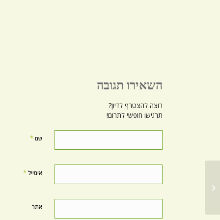
השאירו תגובה
רוצה להצטרף לדיון?
תרגישו חופשי לתרום!
*
שם
*
אימייל
פיתוח כוח פנימי בטאי צ'י וצ'י קונג
אתר