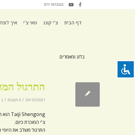
077-7672222
דף הבית
צ'י קונג
טאי צ'י
איך לומד
בלוג ומאמרים
התרגול המופלא של g
/
/
30/10/2021
0 תגובות
ב
hengong
צ'י המוכרת כיום.
התרגול משלב את היופי ו