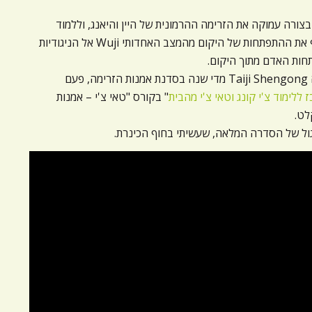
בצורה עמוקה את הזרימה ההרמונית של היין והיאנג, וללמוד
ולחוות מתוך החיבור לגוף את ההתפתחות של היקום מהמצב האחדותי Wuji אל הניגודיות
תחות האדם מתוך היקום.
אפשר ללמוד את הסדרה Taiji Shengong מדי שנה בסדנת אמנות הזרימה, פעם
 ללימוד צ'י קונג וטאי צ'י מהבית
" בקורס "טאי צ'י – אמנות
לט.
גול של הסדרה המלאה, שעשיתי בחוף הכינרת.