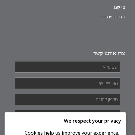
צ'י קונג
מדיניות פרטיות
צרו איתנו קשר
שם
מלא
*
האימייל
שלך
*
טלפון
לחזרה
*
איך
אנחנו
We respect your privacy
יכולים
לעזור
Cookies help us improve your experience,
לך?