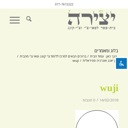
077-7672222
השבת את ההבזקים
visibility_off
סמן כותרות
title
בלוג ומאמרים
צבע רקע
settings
הנך כאן:
עמוד הבית
/
ברוכים הבאים למרכז ללימוד צ'י קונג וטאי צ'י מהבית
/
יין יאנג ואנרגיה ספיראלית
/
wuji
זום (הקטנה)
zoom_out
זום (הגדלה)
zoom_in
wuji
הקטנת גופן
remove_circle_outline
הגדלת גופן
add_circle_outline
/
14/02/2018
0 תגובות
גופן קריא
spellcheck
ניגודיות בהירה
brightness_high