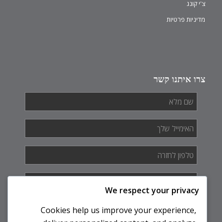
צ'י קונג
מדיניות פרטיות
צרו איתנו קשר
שם
מלא
*
האימייל
שלך
*
טלפון
לחזרה
*
איך
אנחנו
We respect your privacy
יכולים
לעזור
Cookies help us improve your experience,
לך?