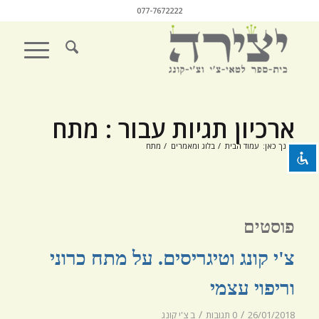
077-7672222
השבת את ההבזקים
visibility_off
סמן כותרות
title
ארכיון תגיות עבור : מתח
צבע רקע
settings
הנך כאן:
עמוד הבית
/
בלוג ומאמרים
/
מתח
זום (הקטנה)
zoom_out
זום (הגדלה)
zoom_in
הקטנת גופן
remove_circle_outline
פוסטים
הגדלת גופן
add_circle_outline
צ'י קונג וטיגריסים. על מתח כרוני
גופן קריא
spellcheck
וריפוי עצמי
ניגודיות בהירה
brightness_high
/
/
26/01/2018
0 תגובות
ב
צ'י קונג