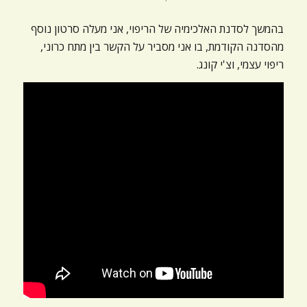
ניגודיות כהה
brightness_low
בהמשך לסדנת האלכימיה של הריפוי, אני מעלה סרטון נוסף
הוסף קו תחתון לקישורים
format_underlined
מהסדנה הקודמת, בו אני מסביר על הקשר בין מתח כרוני,
סמן קישורים
ריפוי עצמי, וצ'י קונג.
font_download
לאפס
cached
את
כל
האפשרויות