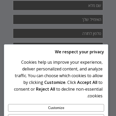
שם
מלא
*
האימייל
שלך
*
טלפון
לחזרה
*
איך
אנחנו
We respect your privacy
יכולים
לעזור
Cookies help us improve your experience,
לך?
deliver personalized content, and analyze
traffic. You can choose which cookies to allow
by clicking
Customize
. Click
Accept All
to
consent or
Reject All
to decline non-essential
cookies.
Customize