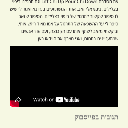
את הסדרה Lift Chi Up Pour Chi Down וגם תרגלנו ריפוי
ניגודיות כהה
brightness_low
בצלילים, ניגש אלי זאב, אחד המשתתפים בסדנא ואמר לי שיש
הוסף קו תחתון לקישורים
format_underlined
לו סיפור שקשור לתרגול של ריפוי בצלילים. הסיפור שזאב
סיפר לי על ההשפעה של התרגול על אמו מאוד ריגש אותי,
סמן קישורים
font_download
וביקשתי מזאב לשתף אותו עם הקבוצה, ועם עוד אנשים
שמתעניינים בתחום, ואני מצרף את הוידאו כאן.
לאפס
cached
את
כל
האפשרויות
תגובות בפייסבוק