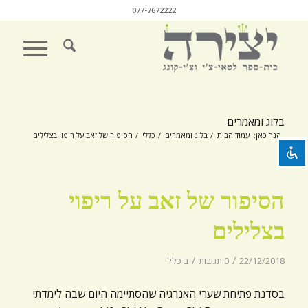
077-7672222
השבת את ההבזקים
visibility_off
סמן כותרות
title
בלוג ומאמרים
צבע רקע
settings
הנך כאן:
עמוד הבית
/
בלוג ומאמרים
/
כללי
/
הסיפור של זאב על ריפוי בצלילים
זום (הקטנה)
zoom_out
זום (הגדלה)
zoom_in
הסיפור של זאב על ריפוי
הקטנת גופן
remove_circle_outline
בצלילים
הגדלת גופן
add_circle_outline
/
/
22/12/2018
גופן קריא
0 תגובות
ב
כללי
spellcheck
ניגודיות בהירה
brightness_high
בסדנת פתיחת שערי האנרגיה שהסתיימה היום שבה לימדתי