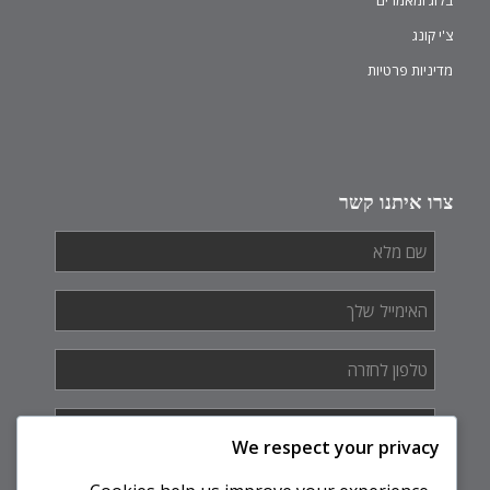
בלוג ומאמרים
צ'י קונג
מדיניות פרטיות
צרו איתנו קשר
שם
מלא
*
האימייל
שלך
*
טלפון
לחזרה
*
איך
אנחנו
We respect your privacy
יכולים
לעזור