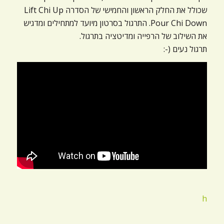
ניגודיות כהה
brightness_low
שכולל את החלק הראשון והחמישי של הסדרה Lift Chi Up
Pour Chi Down. התרגול בסרטון מיועד למתחילים ומדגיש
הוסף קו תחתון לקישורים
format_underlined
את השילוב של הרפייה ומדיטציה בתרגול.
סמן קישורים
font_download
תרגול נעים (-:
לאפס
cached
את
כל
האפשרויות
h