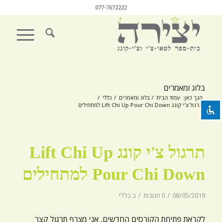
077-7672222
השבת את ההבזקים
visibility_off
סמן כותרות
title
בלוג ומאמרים
צבע רקע
settings
הנך כאן:
עמוד הבית
/
בלוג ומאמרים
/
כללי
/
תרגול צ'י קונג Lift Chi Up Pour Chi Down למתחילים
זום (הקטנה)
zoom_out
זום (הגדלה)
zoom_in
תרגול צ'י קונג Lift Chi Up
הקטנת גופן
remove_circle_outline
הגדלת גופן
add_circle_outline
Pour Chi Down למתחילים
גופן קריא
spellcheck
/
/
08/05/2019
0 תגובות
ב
כללי
ניגודיות בהירה
brightness_high
לקראת פתיחת הקורסים החדשים, אני מצרף תרגול קצר