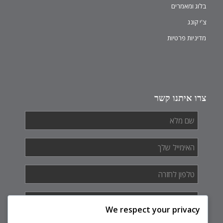
בלוג ומאמרים
צ'י קונג
מדיניות פרטיות
צרו איתנו קשר
שם
מלא
*
האימייל
שלך
*
טלפון
לחזרה
*
איך
אנחנו
We respect your privacy
יכולים
לעזור