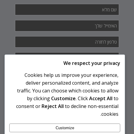
שם
מלא
*
האימייל
שלך
*
טלפון
לחזרה
*
איך
אנחנו
We respect your privacy
יכולים
לעזור
Cookies help us improve your experience,
לך?
deliver personalized content, and analyze
traffic. You can choose which cookies to allow
by clicking
Customize
. Click
Accept All
to
consent or
Reject All
to decline non-essential
cookies.
Customize