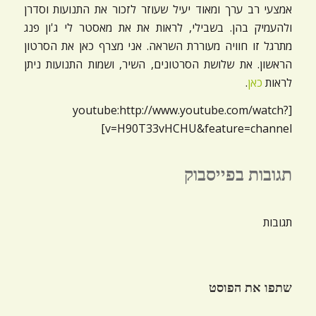
אמצעי רב ערך ומאוד יעיל שעוזר לזכור את התנועות וסדרן
ניגודיות כהה
brightness_low
ולהעמיק בהן. בשבילי, לראות את את מאסטר לי ג'ון פנג
הוסף קו תחתון לקישורים
format_underlined
מתרגל זו חוויה מעוררת השראה. אני מצרף כאן את הסרטון
הראשון. את שלושת הסרטונים, השיר, ושמות התנועות ניתן
סמן קישורים
font_download
לראות
כאן
.
לאפס
cached
[youtube:http://www.youtube.com/watch?
את
v=H90T33vHCHU&feature=channel]
כל
האפשרויות
תגובות בפייסבוק
תגובות
שתפו את הפוסט