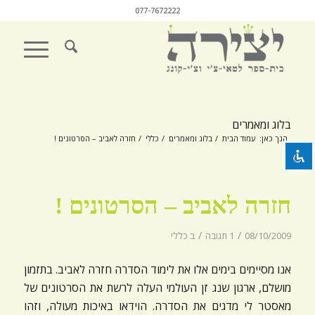
077-7672222
השבת את ההבזקים
visibility_off
סמן כותרות
title
בלוג ומאמרים
צבע רקע
settings
הנך כאן:
עמוד הבית
/
בלוג ומאמרים
/
כללי
/
חזרה לאביב – הסרטונים !
זום (הקטנה)
zoom_out
זום (הגדלה)
zoom_in
חזרה לאביב – הסרטונים !
הקטנת גופן
remove_circle_outline
/
/
08/10/2009
1 תגובה
ב
כללי
הגדלת גופן
add_circle_outline
גופן קריא
אנו מסיימים בימים אלו את לימוד הסדרה חזרה לאביב. בתזמון
spellcheck
מושלם, ארגון שנג זן העולמי העלה לרשת את הסרטונים של
ניגודיות בהירה
brightness_high
מאסטר לי מדגים את הסדרה. הוידאו באיכות מעולה, וזהו