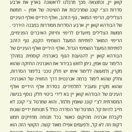
קואן יין, וכתוצאה מכך תרגלנו לראשונה בארץ את ארבע
סדרות הצ'י קונג שמרכיבות את השיטה של אמין – חמשת
הצלילים, הריפוי המואר, גוף הזהב, ואלף הידיים ואלף העיניים
של הבודהא קואן יין. ארבע הסדרות מסודרות במבנה היררכי .
חמשת הצלילים מיועדים לריפוי וחיזוק האיברים הפנימיים,
הריפוי המואר לפתיחת המעגל השמימי הקטן, גוף הזהב
לפתיחת המעגל השמימי הגדול, ואלף הידיים ואלף העיניים של
הבודהא קואן יין להטענת הגוף באנרגיה קוסמית. במהלך
הלימוד עם אמין, ניתן לחוש בבירור את האנרגיה החזקה שהוא
מקרין, ולמעשה ללימוד איתו יש חלק טכני בלימוד הסדרות,
וחלק שהוא לימוד ברמה אנרגטית דרך החוויה של האנרגיה
שהוא מקרין ומעביר לתלמידים. בסדרת אלף הידיים ואלף
העינים של הבודהא קואן יין בא לידי ביטוי חלק נוסף בגישה
המסורתית לצ'י קונג שאמין מלמד, והוא שתרגול צ'י קונג לא
חייב להיות קל. התרגול של הסדרה כולל 5 תנוחות ידיים שונות
לקבלת אנרגיה מהיקום כאשר בכל תנוחה מחזיקים חמש
דקות וזה לא קל, ולפעמים אפילו מאוד קשה. הקושי הזה הוא