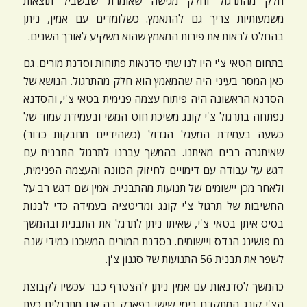
חלק מהתרגול וחלק מגישה שאומרת שבשביל תוצאות
משמעותיות צריך גם להתאמץ. כשלומדים עם אמין, ניתן
בהחלט לראות את פירות המאמץ שהוא משקיע לאורך השנים.
בתחום הטאי צ'י היו לנו שתי סדנאות פתוחות וסדנת מורים. גם
כאן המסר בעיני היה שהמאמץ הוא חלק מהתרגול. הנושא של
הסדנא הראשונה היה פיתוח עצמה פנימית בטאי צ'י, והסדנא
נפתחה בתרגול צ'י קונג משיכת חוט המשי ובעמידת עמוד של
כשעה בעמידת המעגל הגדול (כשהידיים מחבקות כדור)
שאיתגרה רבים מאיתנו. בהמשך עברנו לתרגול התבנית עם
דגש על עבודה עם דימויים לחיזוק הכוונה והעצמה הפנימית,
ולאחר מכן יישומים של תנועות מהתבנית. אמין שם דגש רב על
החשיבות של תרגול צ'י קונג ומדיטציה בעמידה כדי לבנות
בסיס איתן בטאי צ'י, שאיתו ניתן לתרגל את התבנית ובהמשך
גם פושינג הנדס ויישומים. בסדנת המורים המשכנו כמידי שנה
לשפר את תבנית 56 התנועות של סגנון צ'ן.
כהמשך לסדנאות עם אמין ניתן להצטרף כבר עכשיו לקבוצת
הצ'י קונג המתקדם בימי שישי בפארק בה אנו מתרגלים כעת