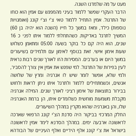
מעט על מה שלמדנו השנה.
ניגודיות כהה
brightness_low
הדבר העקרי שפשר ללמוד בעיני מהמפגש עם אמין הוא כוחו
הוסף קו תחתון לקישורים
format_underlined
של התרגול. אמין התחיל ללמוד טאי צ'י וצ'י קונג (ואומנויות
נוספות) כילד, ומאז במשך כל חייו (השנה הוא יהיה בן 60)
סמן קישורים
font_download
המשיך לתרגל באדיקות. כשהתחלתי ללמוד איתו לפני כ 16
שנים, הוא היה קם כל בוקר בשעה 05:00 ומתאמן כשלוש
לאפס
cached
את
שעות אימון אישי. זאת בנוסף לאימון עם תלמידים בשיעורים
כל
במשך היום או בערבים. המסירות הזו לאורך שנים רבות נראית
האפשרויות
לעין בפירות של התרגול. למי שפגש את אמין אין צורך להסביר,
ולמי שלא, אפשר לומר שיש לו אנרגיה ומרץ של שלושה
אנשים, וכשמתחילים ללמוד ולתרגל איתו ניתן לראות ולחוש
בבירור בתוצאות של אימון רציני לאורך שנים. המילה אנרגיה
מקבלת משמעות מוחשית כשלומדים איתו, הן ברמת האנרגיה
שלו, והן באנרגיה שהוא מקרין במהלך השיעורים.
החלק המרכזי בביקור היה סדנת הצ'י קונג הרפואי שארכה
לראשונה ארבעה ימים. במהלך הסדנא לימד אמין לראשונה
בישראל את צ'י קונג אלף הידיים ואלף העיניים של הבודהא