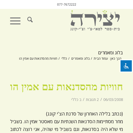
077-7672222
השבת את ההבזקים
visibility_off
סמן כותרות
title
בלוג ומאמרים
צבע רקע
settings
הנך כאן:
עמוד הבית
/
בלוג ומאמרים
/
כללי
/
חוויות מהסדנאות עם אמין הו
זום (הקטנה)
zoom_out
זום (הגדלה)
zoom_in
חוויות מהסדנאות עם אמין הו
הקטנת גופן
remove_circle_outline
/
/
06/03/2008
2 תגובות
ב
כללי
הגדלת גופן
add_circle_outline
גופן קריא
(נכתב בלילה האחרון של סדנת הצ'י קונג)
spellcheck
מחר מסתיימות הסדנאות השנתיות עם מאסטר אמין הו. בשביל
ניגודיות בהירה
brightness_high
מי שלא היה בסדנאות, וגם בשביל מי שהיה, אני רוצה לכתוב