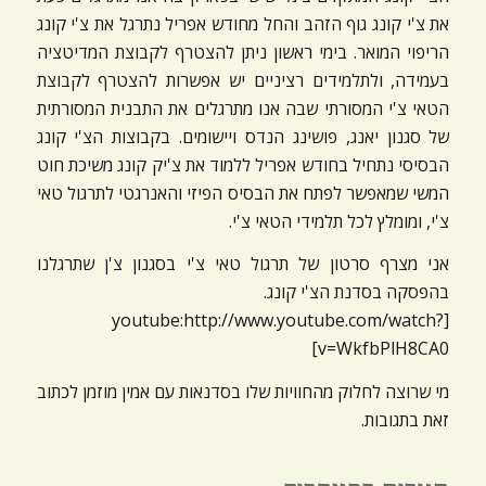
את צ'י קונג גוף הזהב והחל מחודש אפריל נתרגל את צ'י קונג
הריפוי המואר. בימי ראשון ניתן להצטרף לקבוצת המדיטציה
בעמידה, ולתלמידים רציניים יש אפשרות להצטרף לקבוצת
הטאי צ'י המסורתי שבה אנו מתרגלים את התבנית המסורתית
של סגנון יאנג, פושינג הנדס ויישומים. בקבוצות הצ'י קונג
הבסיסי נתחיל בחודש אפריל ללמוד את צ'יק קונג משיכת חוט
המשי שמאפשר לפתח את הבסיס הפיזי והאנרגטי לתרגול טאי
צ'י, ומומלץ לכל תלמידי הטאי צ'י.
אני מצרף סרטון של תרגול טאי צ'י בסגנון צ'ן שתרגלנו
בהפסקה בסדנת הצ'י קונג.
[youtube:http://www.youtube.com/watch?
v=WkfbPlH8CA0]
מי שרוצה לחלוק מהחוויות שלו בסדנאות עם אמין מוזמן לכתוב
זאת בתגובות.