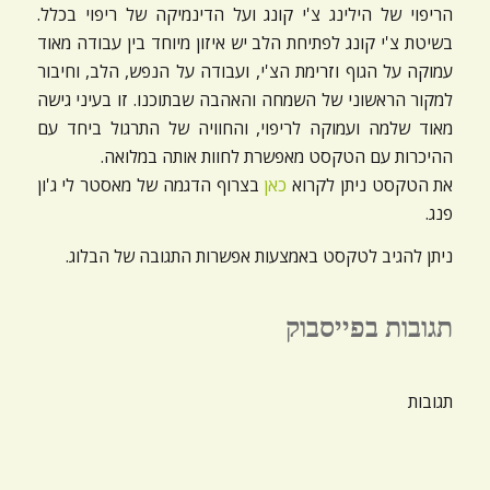
הריפוי של הילינג צ'י קונג ועל הדינמיקה של ריפוי בכלל.
ניגודיות כהה
brightness_low
בשיטת צ'י קונג לפתיחת הלב יש איזון מיוחד בין עבודה מאוד
הוסף קו תחתון לקישורים
format_underlined
עמוקה על הגוף וזרימת הצ'י, ועבודה על הנפש, הלב, וחיבור
למקור הראשוני של השמחה והאהבה שבתוכנו. זו בעיני גישה
סמן קישורים
font_download
מאוד שלמה ועמוקה לריפוי, והחוויה של התרגול ביחד עם
ההיכרות עם הטקסט מאפשרת לחוות אותה במלואה.
לאפס
cached
את
את הטקסט ניתן לקרוא
כאן
בצרוף הדגמה של מאסטר לי ג'ון
כל
פנג.
האפשרויות
ניתן להגיב לטקסט באמצעות אפשרות התגובה של הבלוג.
תגובות בפייסבוק
תגובות