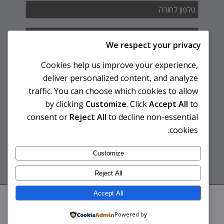
טלפון
לחזרה
*
איך
אנחנו
We respect your privacy
יכולים
לעזור
Cookies help us improve your experience,
לך?
deliver personalized content, and analyze
traffic. You can choose which cookies to allow
by clicking
Customize
. Click
Accept All
to
consent or
Reject All
to decline non-essential
cookies.
Customize
Reject All
Accept All
© 2026 לבית ספר יצירה ללימוד טאי צ'י וצ'י קונג ואוהד קדם | אפיון ובניית אתר -
קייסי וובסטודיו
| עיצוב אתר - עינת איני
THE-BRAND
Powered by
צרו קשר
מפת אתר
מדיניות שימוש ותנאי פרטיות