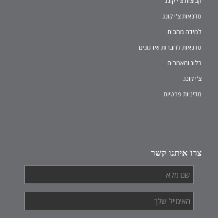
קבוצות צ'י קונג
סדנאות צ'י קונג
למידה מהבית
סדנאות לחברות וארגונים
בלוג ומאמרים
צ'י קונג
מדיניות פרטיות
צרו איתנו קשר
שם
מלא
*
האימייל
שלך
*