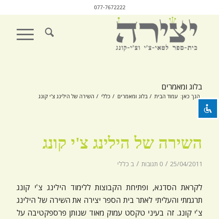
077-7672222
השבת את ההבזקים
visibility_off
סמן כותרות
title
בלוג ומאמרים
צבע רקע
settings
הנך כאן:
עמוד הבית
/
בלוג ומאמרים
/
כללי
/
השירה של הילינג צ'י קונג
זום (הקטנה)
zoom_out
זום (הגדלה)
zoom_in
השירה של הילינג צ'י קונג
הקטנת גופן
remove_circle_outline
/
/
25/04/2011
0 תגובות
ב
כללי
הגדלת גופן
add_circle_outline
גופן קריא
לקראת הסדנא, ופתיחת הקבוצות ללימוד הילינג צ'י קונג
spellcheck
תרגמתי והעליתי לאתר בית הספר יצירה את השירה של הילינג
ניגודיות בהירה
brightness_high
צ'י קונג. זה בעיני טקסט עמוק מאוד שנותן פרספקטיבה על