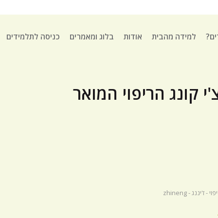
ים?
למידה מהבית
אודות
בלוג ומאמרים
כניסה לתלמידים
צ'י קונג הריפוי המואר
ז'יננג - zhineng