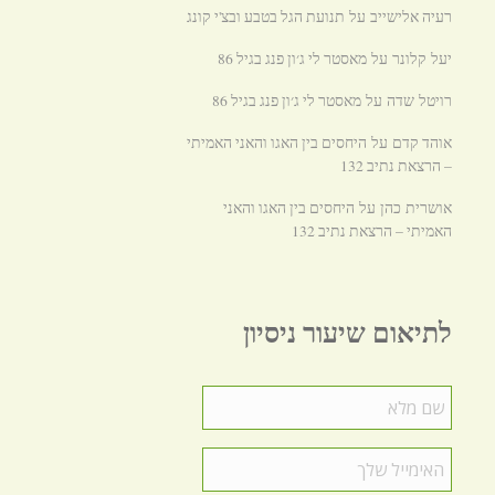
רעיה אלישייב
תנועת הגל בטבע ובצ'י קונג
על
מאסטר לי ג׳ון פנג בגיל 86
יעל קלונר
על
מאסטר לי ג׳ון פנג בגיל 86
רויטל שדה
על
אוהד קדם
היחסים בין האגו והאני האמיתי
על
– הרצאת נתיב 132
היחסים בין האגו והאני
אושרית כהן
על
האמיתי – הרצאת נתיב 132
לתיאום שיעור ניסיון
שם
מלא
*
האימייל
שלך
*