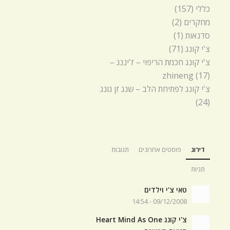
כללי
(157)
מחקרים
(2)
סדנאות
(1)
צ'י קונג
(71)
צ'י קונג חכמת הריפוי – ז'יננג –
zhineng
(17)
צ'י קונג לפתיחת הלב – שנג זן גונג
(24)
דירוג
פוסטים אחרונים
תגובות
תגיות
טאי צ'י וילדים
09/12/2008 - 14:54
צ'י קונג Heart Mind As One