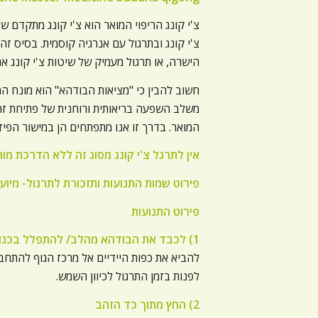
צ'י קונג הריפוי המואר הוא צ'י קונג מתקדם ש
צ'י קונג ובתרגול עם אנרגיה קוסמית. בסיס ז
הישרה, או תרגול מעמיק של שיטות צ'י קונג אח
חשוב להבין כי "מציאות הבודהא" הוא מונח ה
משלב השפעה בריאותית ורוחנית של פתיחת זר
המואר. בדרך זו אנו מתפתחים הן במישור הפיז
אין לתרגל צ'י קונג מסוג זה ללא הדרכת מו
פירוט שמות התנועות ותזכורת לתרגול- מיו
פירוט התנועות
1) לכבד את הבודהא מהלב/ להתפלל בכנות
להביא את כפות היידיים אל מרכז הגוף להתחבר למ
לפנות בזמן התרגול לכיוון השמש.
2) החץ מתוך כד הזהב