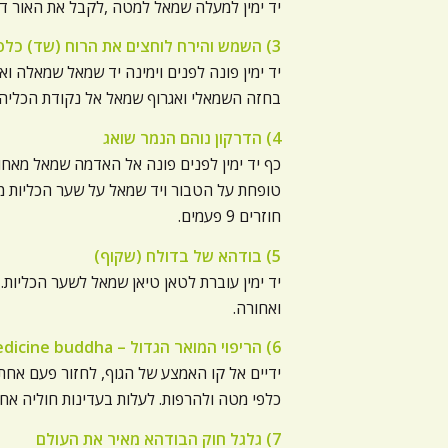
יד ימין למעלה שמאל למטה ,לקבל את האור דרך כפו
3) השמש והירח לוחצים את הרוח (שד) כלפי מטה
יד ימין פונה לפנים וימינה יד שמאל שמאלה ו
בחזה השמאלי ואגרוף שמאל אל נקודת הכליה הימנית.
4) הדרקון נוהם הנמר שואג
כף יד ימין לפנים פונה אל האדמה שמאל מאחור
חוזרים 9 פעמים.
5) בודהא של בדולח (שקוף)
ואחורה.
6) הריפוי המואר הגדול – the great medicine buddha
ידיים אל קו האמצע של הגוף, לחזור פעם אחת
כלפי מטה ולהרפות. לעלות בעדינות חוליה אחר חוליה
7) גלגל חוק הבודהא מאיר את העולם