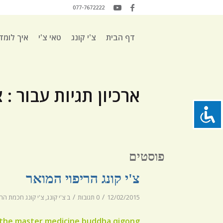
077-7672222
דף הבית
צ'י קונג
טאי צ'י
איך לומד
ארכיון תגיות עבור : 
פוסטים
צ'י קונג הריפוי המואר
/
/
12/02/2015
0 תגובות
ב
צ'י קונג
,
צ'י קונג חכמת הריפוי - 
the master medicine buddha qigong