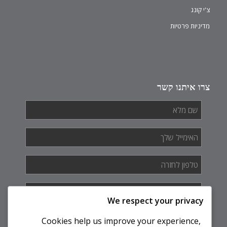
צ'י קונג
מדיניות פרטיות
צרו איתנו קשר
שם
מלא
*
האימייל
שלך
*
טלפון
לחזרה
*
איך
אנחנו
We respect your privacy
יכולים
לעזור
Cookies help us improve your experience,
לך?