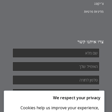
צ'י קונג
מדיניות פרטיות
צרו איתנו קשר
שם
מלא
*
האימייל
שלך
*
טלפון
לחזרה
*
איך
אנחנו
We respect your privacy
יכולים
לעזור
Cookies help us improve your experience,
לך?