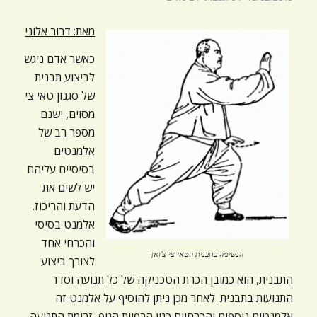
ניגודיות כהה
brightness_low
מאת: דרור אלוני
הוסף קו תחתון לקישורים
format_underlined
כאשר אדם ניגש
סמן קישורים
font_download
לביצוע תבנית
של סגנון טאי צי
לאפס
cached
מסוים, ישנם
את
כל
מספר רב של
האפשרויות
אלמנטים
בסיסיים עליהם
יש לשים את
הדעת והריכוז.
אלמנט בסיסי
והכרחי אחד
הנשימה בתבנית הטאי צי צ'ואן
לצורך ביצוע
התבנית, הוא כמובן הכרת הטכניקה של כל תנועה וסדר
התנועות בתבנית. לאחר מכן ניתן להוסיף על אלמנט זה
אלמנטים נוספים והכרחיים כגון הרפיית הגוף, זרימת התנועה