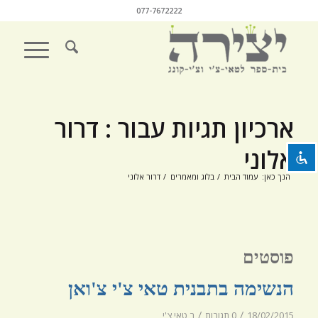
077-7672222
השבת את ההבזקים
visibility_off
סמן כותרות
title
ארכיון תגיות עבור : דרור
צבע רקע
settings
אלוני
זום (הקטנה)
zoom_out
הנך כאן:
עמוד הבית
/
בלוג ומאמרים
/
דרור אלוני
זום (הגדלה)
zoom_in
הקטנת גופן
remove_circle_outline
הגדלת גופן
add_circle_outline
פוסטים
גופן קריא
spellcheck
הנשימה בתבנית טאי צ'י צ'ואן
ניגודיות בהירה
brightness_high
/
/
18/02/2015
0 תגובות
ב
טאי צ'י