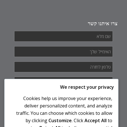
צרו איתנו קשר
שם
מלא
*
האימייל
שלך
*
טלפון
לחזרה
*
איך
אנחנו
We respect your privacy
יכולים
לעזור
Cookies help us improve your experience,
לך?
deliver personalized content, and analyze
traffic. You can choose which cookies to allow
by clicking
Customize
. Click
Accept All
to