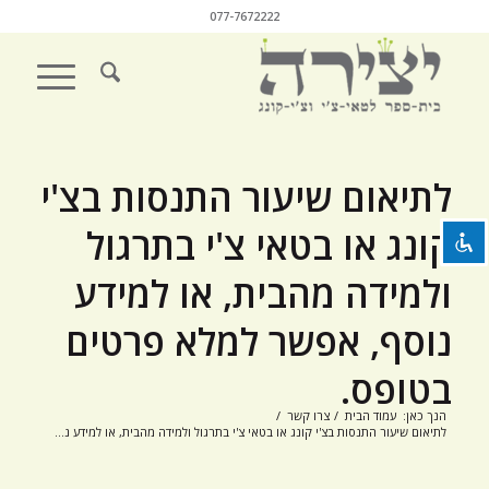
077-7672222
השבת את ההבזקים
visibility_off
סמן כותרות
title
לתיאום שיעור התנסות בצ'י
צבע רקע
settings
קונג או בטאי צ'י בתרגול
זום (הקטנה)
zoom_out
ולמידה מהבית, או למידע
זום (הגדלה)
zoom_in
הקטנת גופן
נוסף, אפשר למלא פרטים
remove_circle_outline
הגדלת גופן
add_circle_outline
בטופס.
גופן קריא
spellcheck
הנך כאן:
עמוד הבית
/
צרו קשר
/
לתיאום שיעור התנסות בצ'י קונג או בטאי צ'י בתרגול ולמידה מהבית, או למידע נ...
ניגודיות בהירה
brightness_high