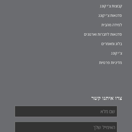
קבוצות צ'י קונג
סדנאות צ'י קונג
למידה מהבית
סדנאות לחברות וארגונים
בלוג ומאמרים
צ'י קונג
מדיניות פרטיות
צרו איתנו קשר
שם
מלא
*
האימייל
שלך
*