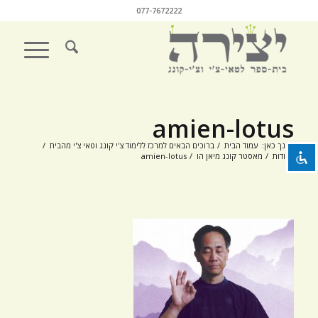
077-7672222
השבת את ההבזקים
visibility_off
סמן כותרות
title
amien-lotus
צבע רקע
settings
הנך כאן:
עמוד הבית
/
ברוכים הבאים למרכז ללימוד צ'י קונג וטאי צ'י מהבית
/
זום (הקטנה)
אודות
/
מאסטר קונג מיאן הו
/
amien-lotus
zoom_out
זום (הגדלה)
zoom_in
הקטנת גופן
remove_circle_outline
הגדלת גופן
add_circle_outline
גופן קריא
spellcheck
ניגודיות בהירה
brightness_high