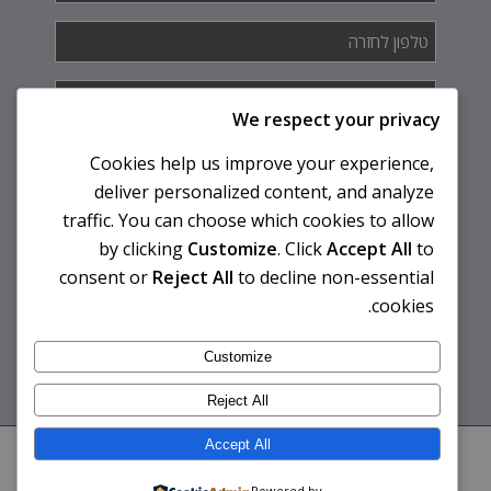
טלפון
לחזרה
*
איך
אנחנו
We respect your privacy
יכולים
לעזור
Cookies help us improve your experience,
לך?
deliver personalized content, and analyze
traffic. You can choose which cookies to allow
by clicking
Customize
. Click
Accept All
to
consent or
Reject All
to decline non-essential
cookies.
Customize
Reject All
Accept All
© 2026 לבית ספר יצירה ללימוד טאי צ'י וצ'י קונג ואוהד קדם | אפיון ובניית אתר -
קייסי וובסטודיו
| עיצוב אתר - עינת איני
THE-BRAND
Powered by