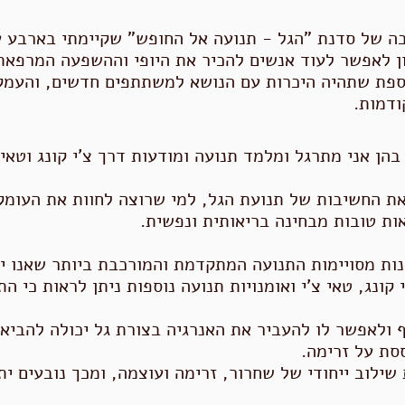
ה של סדנת "הגל - תנועה אל החופש" שקיימתי בארבע 
ון לאפשר לעוד אנשים להכיר את היופי וההשפעה המרפאת
ספת שתהיה היכרות עם הנושא למשתתפים חדשים, והעמק
ודמות
.
 את החשיבות של תנועת הגל, למי שרוצה לחוות את העומק
ות טובות מבחינה בריאותית ונפשית.
נות מסויימות התנועה המתקדמת והמורכבת ביותר שאנו יכ
קונג, טאי צ'י ואומנויות תנועה נוספות ניתן לראות כי הת
ף ולאפשר לו להעביר את האנרגיה בצורת גל יכולה להבי
סת על זרימה.
ילוב ייחודי של שחרור, זרימה ועוצמה, ומכך נובעים ית