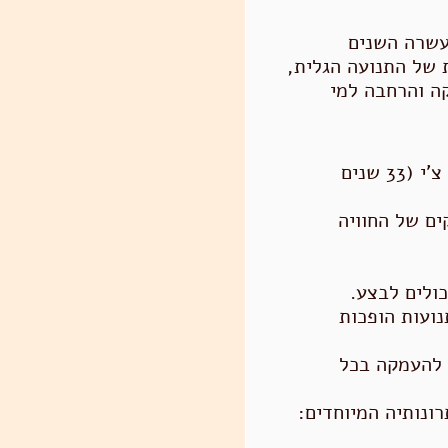
עשרה
השנים
 של התנועה הגלית,
ה והרחבה למי
ככל שעוברות השנים בהן אני מתרגל ומלמד תנועה ומודעות דרך צ'י קונג וטאי צ'י (33 שנים
ים של החוויה
ולים לבצע.
נועות הופכות
א להעמקה בכל
רונותיה המיוחדים: