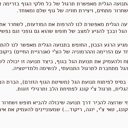
נועה הגלית מאפשרת תרגול של כל חלקי הגוף בזרימה א
שחרור מתחים, ויצירת חוויה של גוף שלם ומאוחד.
ה הגלית מאפשרת לנו להרפות את המודעות, לשחרר את
הגל ובכך להגיע למצב של חופש שהוא גם גופני וגם נפשי.
מגיע הרגע הנכון, החופש בתנועה הגלית מאפשר לנו להת
ד עם הזרימה וההרמוניה של הצ'י (אנרגיית החיים) ביקום
 ולהעמיק את תנועת הגל בגוף, כיצד תנועה זו יכולה לש
הגל מתחברת לתרגול התנועתי, לנשימה ולמדיטציה.
 בסיס לפיתוח תנועת הגל (משיטת הגוף הזורם), הכרת הצ
לית, תרגול צ'י קונג לפתיחת הלב ותרגילי זוגות.
י
שרוצה להכיר דרך תנועה
שיכולה להביא
חופש ושחרור
ו
קונג, טאי צ'י,
יוגה, ריקוד...) שמעוניינים להעמיק את אי