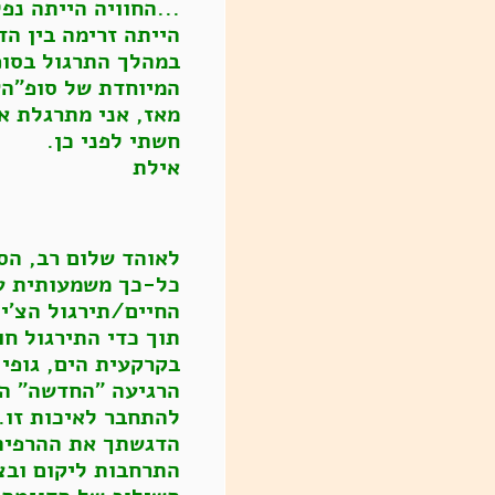
...החוויה הייתה נפ
הייתה זרימה בין הד
במהלך התרגול בסופ
המיוחדת של סופ"הש
מאז, אני מתרגלת א
חשתי לפני כן.
אילת
לאוהד שלום רב, הס
כל-כך משמעותית עב
החיים/תירגול הצ'י 
תוך כדי התירגול חו
בקרקעית הים, גופי
הרגיעה "החדשה" הז
להתחבר לאיכות זו.
הדגשתך את ההרפיה, 
התרחבות ליקום ובצ