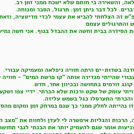
לאה, והשאירה בי חותם שלא ישכח ממני זמן רב.
ברים. לכל דבר ניתן זמן: תרגול, הסבר ומנוחה.
"ש זה הצלחתי להביא את עצמי לכדי מדיטציה, וזאת 
 והתרגולים עצמם.
ת הסידרה בבית וחשה את ההבדל בגוף. אני חשה גמיש
דנה בשדות-ים היתה חוויה ניפלאה ומעמיקה עבורי.
ורי שהייתי מגדירה אותה "קו פרשת המים" - חוויה 
קונג זורמים בתחושה ובכיוון אחר, חדש.
ויתי עומק של שקט ורכות שלא הכרתי. ידיי צפו ושקע
 והכרתי התערסלו כגל בשמש עליזה.
ו נהייתה לחלק ממני כך שגם במרחק זמן ומקום מהסדנ
הרכות והגליות איפשרה לי לעדן ולחוות את "מצב הצ'
ניעות אומר שגם להעמיק יותר את הבנתי לגבי תחושת 