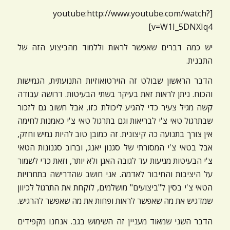
ניגודיות כהה
brightness_low
[youtube:http://www.youtube.com/watch?
v=W1I_5DNXIq4]
הוסף קו תחתון לקישורים
format_underlined
יש כמה דברים שאפשר לראות וללמוד מהביצוע הזה של
סמן קישורים
font_download
התבנית.
לאפס
cached
הדבר הראשון שבולט זה הוירטואוזיות התנועתית, הגמישות
את
והכוח. ניתן לראות זאת בעיקר בשתי הבעיטות. דרושה עבודה
כל
האפשרויות
קשה מגיל צעיר כדי להגיע ליכולת כזו, אבל חשוב גם לזכור
שבתרגול טאי צ'י לבריאות וגם בתרגול טאי צ'י כאמנות לחימה
אין צורך בתנועה כה קיצונית. זה כמובן טוב להיות גמיש וחזק,
אבל בטאי צ'י המסורתי של סגנון יאנג, וברוב סגנונות הטאי
צ'י הבעיטות מגיעות עד לגובה האגן ולא יותר, וזאת כדי לשמור
על היציבות והחיבור לאדמה. אני חושב שהדרישה בתחרויות
הטאי צ'י בסין ל"ביצועים" מושלמים, לוקחת את התרגול לכיוון
שמדגיש את מה שאפשר לראות ופחות את מה שאפשר להרגיש.
הדבר השני שמאוד מעניין זה השימוש בגב. אנחנו מקפידים