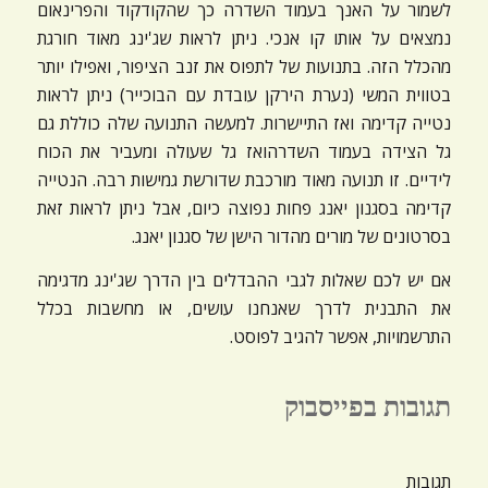
לשמור על האנך בעמוד השדרה כך שהקודקוד והפרינאום
נמצאים על אותו קו אנכי. ניתן לראות שג'ינג מאוד חורגת
מהכלל הזה. בתנועות של לתפוס את זנב הציפור, ואפילו יותר
בטווית המשי (נערת הירקן עובדת עם הבוכייר) ניתן לראות
נטייה קדימה ואז התיישרות. למעשה התנועה שלה כוללת גם
גל הצידה בעמוד השדרהואז גל שעולה ומעביר את הכוח
לידיים. זו תנועה מאוד מורכבת שדורשת גמישות רבה. הנטייה
קדימה בסגנון יאנג פחות נפוצה כיום, אבל ניתן לראות זאת
בסרטונים של מורים מהדור הישן של סגנון יאנג.
אם יש לכם שאלות לגבי ההבדלים בין הדרך שג'ינג מדגימה
את התבנית לדרך שאנחנו עושים, או מחשבות בכלל
התרשמויות, אפשר להגיב לפוסט.
תגובות בפייסבוק
תגובות