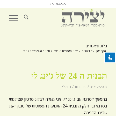
077-7672222
השבת את ההבזקים
visibility_off
סמן כותרות
title
בלוג ומאמרים
צבע רקע
settings
הנך כאן:
עמוד הבית
/
בלוג ומאמרים
/
כללי
/
תבנית ה 24 של ג'ינג לי
זום (הקטנה)
zoom_out
זום (הגדלה)
zoom_in
תבנית ה 24 של ג'ינג לי
הקטנת גופן
remove_circle_outline
/
/
31/12/2007
0 תגובות
ב
כללי
הגדלת גופן
add_circle_outline
גופן קריא
בהמשך לסדנא עם ג'ינג לי, אני מעלה לבלוג סרטון שצילמתי
spellcheck
בסדנא ובו חלק מתבנית 24 התנועות הפשוטות של סגנון יאנג
ניגודיות בהירה
brightness_high
שג'ינג הדגימה.