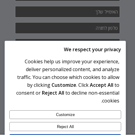
האימייל
שלך
*
טלפון
לחזרה
*
איך
אנחנו
We respect your privacy
יכולים
לעזור
Cookies help us improve your experience,
לך?
deliver personalized content, and analyze
traffic. You can choose which cookies to allow
by clicking
Customize
. Click
Accept All
to
consent or
Reject All
to decline non-essential
cookies.
Customize
Reject All